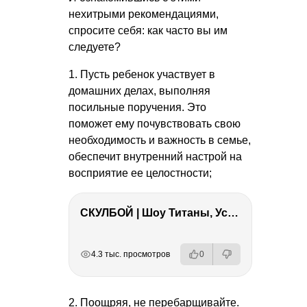
нехитрыми рекомендациями,
спросите себя: как часто вы им
следуете?
1. Пусть ребенок участвует в
домашних делах, выполняя
посильные поручения. Это
поможет ему почувствовать свою
необходимость и важность в семье,
обеспечит внутренний настрой на
восприятие ее целостности;
СКУЛБОЙ | Шоу Титаны, Усейн Болт, Ларрат, Зашквар!
РЕКЛАМА
РЕКЛАМА
РЕКЛАМА
РЕКЛАМА
4.3 тыс. просмотров
0
2. Поощряя, не перебарщивайте.