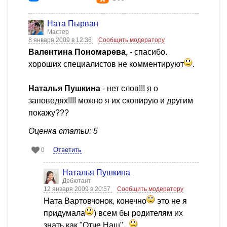
Ната Пырван
Мастер
8 января 2009 в 12:36
Сообщить модератору
Валентина Пономарева,
- спасибо.
хороших специалистов не комментируют
.
Наталья Пушкина
- нет слов!!! я о
заповедях!!!! можно я их скопирую и другим
покажу???
Оценка статьи: 5
Ответить
0
Наталья Пушкина
Дебютант
12 января 2009 в 20:57
Сообщить модератору
Ната Вартовчонок, конечно
это не я
придумала
) всем бы родителям их
знать как "Отче Наш"...