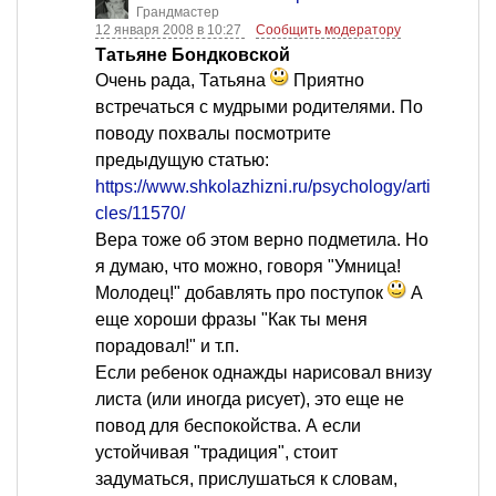
Грандмастер
12 января 2008 в 10:27
Сообщить модератору
Татьяне Бондковской
Очень рада, Татьяна
Приятно
встречаться с мудрыми родителями. По
поводу похвалы посмотрите
предыдущую статью:
https://www.shkolazhizni.ru/psychology/arti
cles/11570/
Вера тоже об этом верно подметила. Но
я думаю, что можно, говоря "Умница!
Молодец!" добавлять про поступок
А
еще хороши фразы "Как ты меня
порадовал!" и т.п.
Если ребенок однажды нарисовал внизу
листа (или иногда рисует), это еще не
повод для беспокойства. А если
устойчивая "традиция", стоит
задуматься, прислушаться к словам,