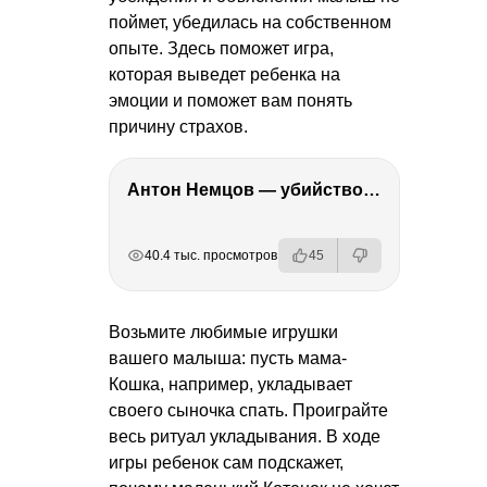
поймет, убедилась на собственном
опыте. Здесь поможет игра,
которая выведет ребенка на
эмоции и поможет вам понять
причину страхов.
Антон Немцов — убийство Бориса Немцова, переезд в Дубай, семья и политика
РЕКЛАМА
РЕКЛАМА
РЕКЛАМА
РЕКЛАМА
40.4 тыс. просмотров
45
Возьмите любимые игрушки
вашего малыша: пусть мама-
Кошка, например, укладывает
своего сыночка спать. Проиграйте
весь ритуал укладывания. В ходе
игры ребенок сам подскажет,