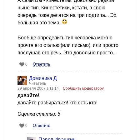
А сами Вы - кинестетик. Довольно редкий
ныне тип. Кинестетики, кстати, в свою
очередь тоже делятся на три подтипа... Эх,
большая это тема!
Вообще определить тип человека можно
прочтя его статью (или письмо), или просто
послушав его речь. Это довольно просто...
Ответить
0
Доминика Д
Читатель
29 апреля 2007 в 11:14
Сообщить модератору
давайте!
давайте разбираться! кто есть кто!
Оценка статьи: 5
Ответить
0
Павел Ивашкин