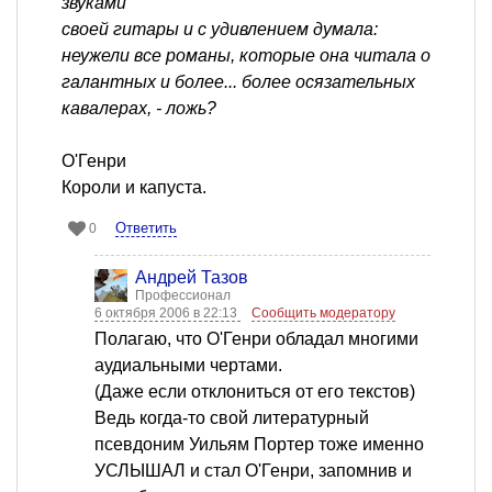
звуками
своей гитары и с удивлением думала:
неужели все романы, которые она читала о
галантных и более... более осязательных
кавалерах, - ложь?
О'Генри
Короли и капуста.
Ответить
0
Андрей Тазов
Профессионал
6 октября 2006 в 22:13
Сообщить модератору
Полагаю, что О'Генри обладал многими
аудиальными чертами.
(Даже если отклониться от его текстов)
Ведь когда-то свой литературный
псевдоним Уильям Портер тоже именно
УСЛЫШАЛ и стал О'Генри, запомнив и