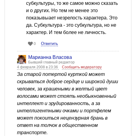
субкультуры, то же самое можно сказать
и о других. Но тем не менее это
показывыает незрелость характера. Это
да. Субкультура - это субкультура, но не
характер. И тем более не личность.
Ответить
0
Марианна Власова
Бывший главный редактор
4 февраля 2008 в 23:36
Сообщить модератору
За старой потертой курткой может
скрываться доброе сердце и широкой души
человек, за крашеными в желтый цвет
волосами может стоять необыкновенный
интеллект и эрудированность, а за
интеллигентными очками и портфелем
может покоиться нецензурная брань в
ответ на толчок в общественном
транспорте.