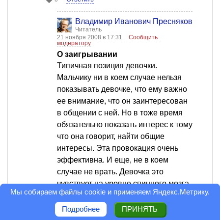
Владимир Иванович Пресняков
Читатель
21 ноября 2008 в 17:31
Сообщить
модератору
О заигрывании
Типичная позиция девочки.
Мальчику ни в коем случае нельзя
показывать девочке, что ему важно
ее внимание, что он заинтересован
в общении с ней. Но в тоже время
обязательно показать интерес к тому
что она говорит, найти общие
интересы. Эта провокация очень
эффективна. И еще, не в коем
случае не врать. Девочка это
чувствует на уровне спинного мозга.
Мы собираем файлы cookie и применяем
Яндекс.Метрику
.
Ответить
0
Подробнее
ПРИНЯТЬ