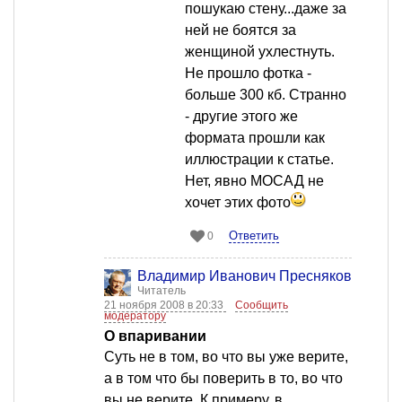
пошукаю стену...даже за
ней не боятся за
женщиной ухлестнуть.
Не прошло фотка -
больше 300 кб. Странно
- другие этого же
формата прошли как
иллюстрации к статье.
Нет, явно МОСАД не
хочет этих фото
Ответить
0
Владимир Иванович Пресняков
Читатель
21 ноября 2008 в 20:33
Сообщить
модератору
О впаривании
Суть не в том, во что вы уже верите,
а в том что бы поверить в то, во что
вы не верите. К примеру, в