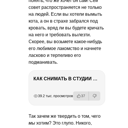
понять, что же хочет он
сам
! Сей
совет распространяется не только
на людей. Если вы хотели вымыть
кота, а он в страхе забрался под
кровать, вряд ли вы будете кричать
на него и требовать вылезти.
Скорее, вы возьмете какое-нибудь
его любимое лакомство и начнете
ласково и терпеливо его
подманивать.
КАК СНИМАТЬ В СТУДИИ СО ВСПЫШКАМИ
РЕКЛАМА
РЕКЛАМА
РЕКЛАМА
39.2 тыс. просмотров
37
Так зачем же твердить о том, чего
мы
хотим? Это глупо. Никого,