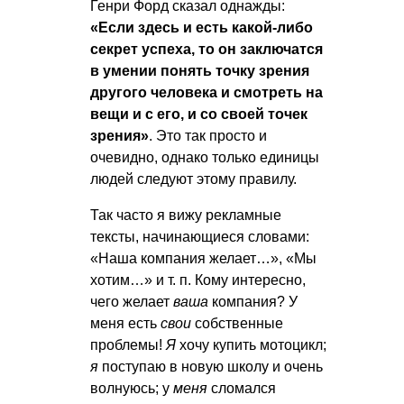
Генри Форд сказал однажды:
«Если здесь и есть какой-либо
секрет успеха, то он заключатся
в умении понять точку зрения
другого человека и смотреть на
вещи и с его, и со своей точек
зрения»
. Это так просто и
очевидно, однако только единицы
людей следуют этому правилу.
Так часто я вижу рекламные
тексты, начинающиеся словами:
«Наша компания желает…», «Мы
хотим…»
и т. п.
Кому интересно,
чего желает
ваша
компания? У
меня есть
свои
собственные
проблемы!
Я
хочу купить мотоцикл;
я
поступаю в новую школу и очень
волнуюсь; у
меня
сломался