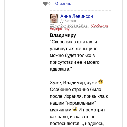
Ответить
0
Анна Левинсон
Дебютант
22 ноября 2008 в 18:22
Сообщить
модератору
Владимиру
"Скоро как в штатах, и
улыбнуться женьщине
можно будет только в
присутствии ее и моего
адвоката."
Хуже, Владимир, хуже
Особенно странно было
после Израиля, привыкла к
нашим "нормальным"
мужчинам
И посмотрят
как надо, и сказать не
постесняются..., надеюсь,