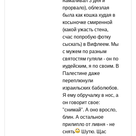
намаливал 3 дня и
прорвало), облезлая
была как кошка худая в
косыночке смиренной
(какой ужасть стена,
счас попробую фотку
сыскать) в Вифлеем. Мы
с мужем по разным
святостям гуляли - он по
иудейским, я по своим. В
Палестине даже
переплюнули
израильских баболюбов.
Я ему обручалку в нос, а
он говорит свое:
"снимай". А оно вросло,
блин. А остальное
прилипло от ливня - не
снять
Шутю. Щас