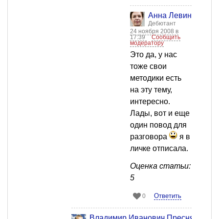
Анна Левинсон
Дебютант
24 ноября 2008 в
17:39
Сообщить
модератору
Это да, у нас
тоже свои
методики есть
на эту тему,
интересно.
Лады, вот и еще
один повод для
разговора
я в
личке отписала.
Оценка статьи:
5
Ответить
0
Владимир Иванович Пресняков