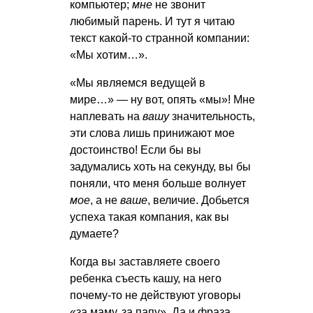
компьютер;
мне
не звонит
любимый парень. И тут я читаю
текст какой-то странной компании:
«Мы хотим…».
«Мы являемся ведущей в
мире…» — ну вот, опять «мы»! Мне
наплевать на
вашу
значительность,
эти слова лишь принижают мое
достоинство! Если бы вы
задумались хоть на секунду, вы бы
поняли, что меня больше волнует
мое
, а не
ваше
, величие. Добьется
успеха такая компания, как вы
думаете?
Когда вы заставляете своего
ребенка съесть кашу, на него
почему-то не действуют уговоры
«за маму, за папу». Да и фраза