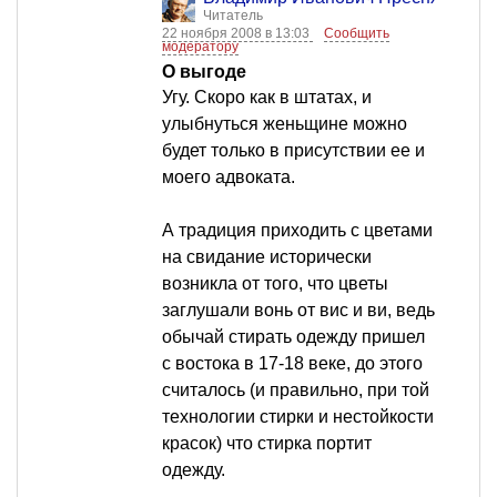
Читатель
22 ноября 2008 в 13:03
Сообщить
модератору
О выгоде
Угу. Скоро как в штатах, и
улыбнуться женьщине можно
будет только в присутствии ее и
моего адвоката.
А традиция приходить с цветами
на свидание исторически
возникла от того, что цветы
заглушали вонь от вис и ви, ведь
обычай стирать одежду пришел
с востока в 17-18 веке, до этого
считалось (и правильно, при той
технологии стирки и нестойкости
красок) что стирка портит
одежду.