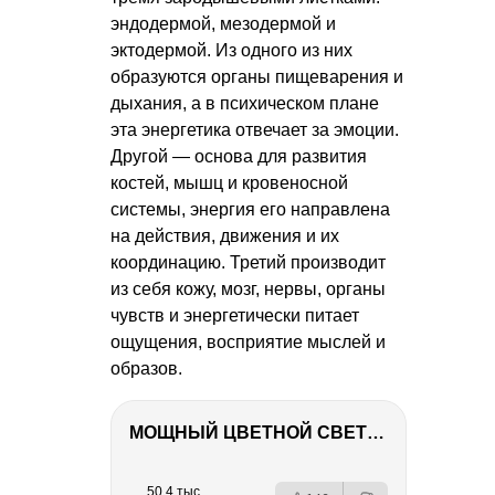
эндодермой, мезодермой и
эктодермой. Из одного из них
образуются органы пищеварения и
дыхания, а в психическом плане
эта энергетика отвечает за эмоции.
Другой — основа для развития
костей, мышц и кровеносной
системы, энергия его направлена
на действия, движения и их
координацию. Третий производит
из себя кожу, мозг, нервы, органы
чувств и энергетически питает
ощущения, восприятие мыслей и
образов.
МОЩНЫЙ ЦВЕТНОЙ СВЕТ – NANLITE FC-500C
РЕКЛАМА
РЕКЛАМА
РЕКЛАМА
РЕКЛАМА
50.4 тыс.