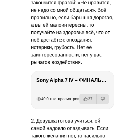
закончится фразой: «Не нравится,
не надо со мной общаться». Всё
правильно, если барышня дорогая,
а вы ей малоинтересны, то
получайте на здоровье всё, что от
неё достаётся: опоздания,
истерики, грубость. Нет её
заинтересованности, нет у вас
рычагов воздействия.
Sony Alpha 7 IV – ФИНАЛЬНЫЙ ОБЗОР
РЕКЛАМА
РЕКЛАМА
РЕКЛАМА
РЕКЛАМА
РЕКЛАМА
40.0 тыс. просмотров
37
2. Девушка готова учиться, ей
самой надоело опаздывать. Если
такого желания нет, то насильно