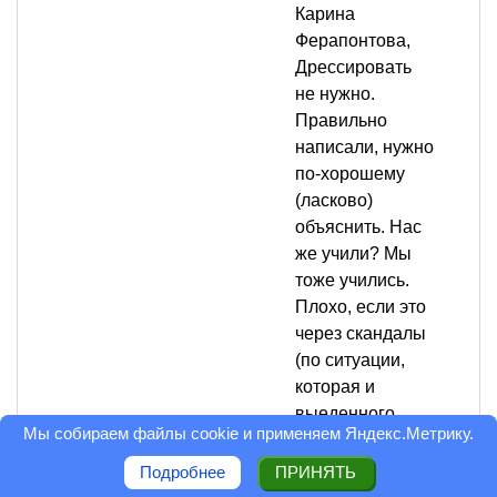
Карина
Ферапонтова,
Дрессировать
не нужно.
Правильно
написали, нужно
по-хорошему
(ласково)
объяснить. Нас
же учили? Мы
тоже учились.
Плохо, если это
через скандалы
(по ситуации,
которая и
выеденного
Мы собираем файлы cookie и применяем
Яндекс.Метрику
.
яйца не стоит!).
Все позади, а
Подробнее
ПРИНЯТЬ
осадок остался...