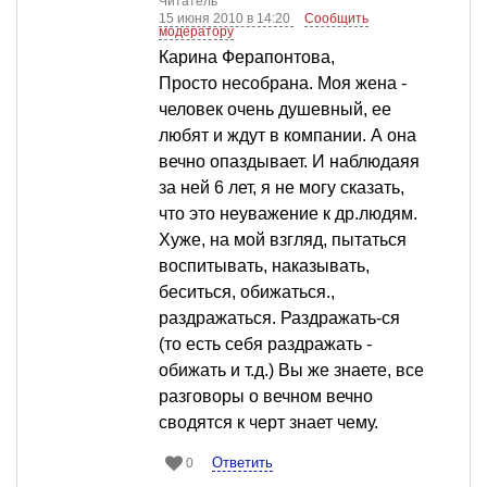
Читатель
15 июня 2010 в 14:20
Сообщить
модератору
Карина Ферапонтова,
Просто несобрана. Моя жена -
человек очень душевный, ее
любят и ждут в компании. А она
вечно опаздывает. И наблюдаяя
за ней 6 лет, я не могу сказать,
что это неуважение к др.людям.
Хуже, на мой взгляд, пытаться
воспитывать, наказывать,
беситься, обижаться.,
раздражаться. Раздражать-ся
(то есть себя раздражать -
обижать и т.д.) Вы же знаете, все
разговоры о вечном вечно
сводятся к черт знает чему.
Ответить
0