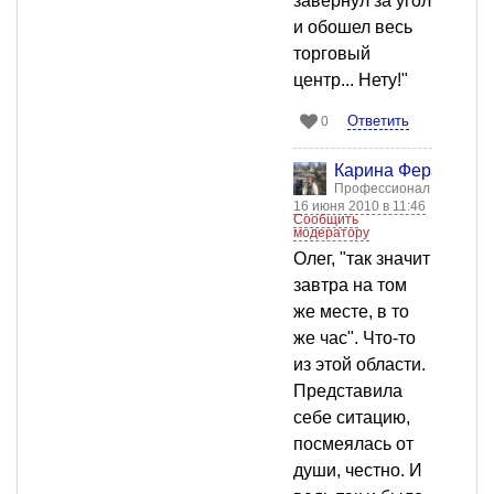
завернул за угол
и обошел весь
торговый
центр... Нету!"
Ответить
0
Карина Ферапонто
Профессионал
16 июня 2010 в 11:46
Сообщить
модератору
Олег, "так значит
завтра на том
же месте, в то
же час". Что-то
из этой области.
Представила
себе ситацию,
посмеялась от
души, честно. И