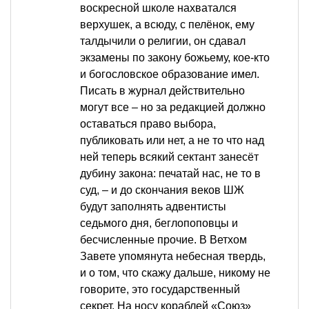
воскресной школе нахватался
верхушек, а всюду, с пелёнок, ему
талдычили о религии, он сдавал
экзамены по закону божьему, кое-кто
и богословское образование имел.
Писать в журнал действительно
могут все – но за редакцией должно
оставаться право выбора,
публиковать или нет, а не то что над
ней теперь всякий сектант занесёт
дубину закона: печатай нас, не то в
суд, – и до скончания веков ШЖ
будут заполнять адвентисты
седьмого дня, беглопоповцы и
бесчисленные прочие. В Ветхом
Завете упомянута небесная твердь,
и о том, что скажу дальше, никому не
говорите, это государственный
секрет. На носу кораблей «Союз»