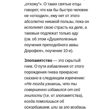
„отхожу“». О таких святые отцы
говорят, что как бы быстро человек
не «отходил», ему нет от этого
абсолютно никакой пользы, пока он
исполняет свою страсть на деле, а
таковые подлежат только аду
(см. об этом «Душеполезные
поучения преподобного аввы
Дорофея», поучение 10-е).
Злопамятство
— это скрытый
гнев. О пути избавления от этого
порождения гнева прекрасно
сказано в следующем изречении:
«Не тогда узнаешь, что ты
совершенно избавился от сей
гнилости
(т.е. от злопамятства),
когда помолишься об
оскорбившем, или за зло воздашь