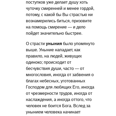
поступков уже делает душу хоть
чуточку смиренней и менее гордой,
потому, с какой бы Вы страстью ни
вознамерились биться, призовите
на помощь смирение — и дело
пойдет значительно быстрее.
О страсти
уныния
было упомянуто
выше. Уныние нападает, как
правило, на людей, живущих
одиноко; происходит от
бесчувствия души, часто — от
многословия, иногда от забвения о
благах небесных, уготованных
Господом для любящих Его, иногда
от чрезмерности трудов, иногда от
наслаждения, а иногда оттого, что
человек не боится Бога. Вслед за
унынием человека начинает