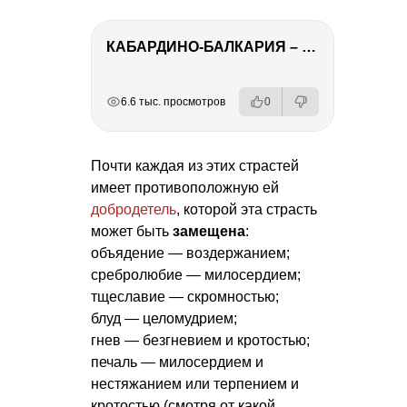
КАБАРДИНО-БАЛКАРИЯ – ПУТЕШЕСТВИЕ НА КАВКАЗ часть 3
РЕКЛАМА
РЕКЛАМА
РЕКЛАМА
6.6 тыс. просмотров
0
Почти каждая из этих страстей
имеет противоположную ей
добродетель
, которой эта страсть
может быть
замещена
:
объядение — воздержанием;
сребролюбие — милосердием;
тщеславие — скромностью;
блуд — целомудрием;
гнев — безгневием и кротостью;
печаль — милосердием и
нестяжанием или терпением и
кротостью (смотря от какой