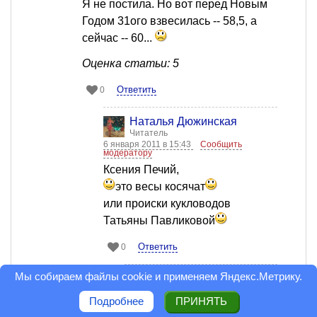
Я не постила. Но вот перед Новым
Годом 31ого взвесилась -- 58,5, а
сейчас -- 60...
Оценка статьи: 5
Ответить
0
Наталья Дюжинская
Читатель
6 января 2011 в 15:43
Сообщить
модератору
Ксения Печий,
это весы косячат
или происки кукловодов
Татьяны Павликовой
Ответить
0
Мы собираем файлы cookie и применяем
Яндекс.Метрику
.
Татьяна Павликова
Мастер
Подробнее
ПРИНЯТЬ
6 января 2011 в 16:06
Сообщить
модератору