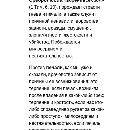
Сребролюбие
, «корень всех зол»
(1 Тим. 6, 10), порождает страсти
гнева и печали, а также служит
причиной ненависти, воровства,
зависти, вражды, смущения,
злопамятности, жестокости и
убийства. Побеждается
милосердием и
нестяжательностью.
Против
печали
, как мы уже и
сказали, врачевство зависит от
причины ее возникновения: это
терпение, если печаль возникла
после впадения в какой-либо грех;
терпение и кротость, если нас кто-
либо справедливо ругает за какой-
либо проступок; милосердием и
нестяжательностью, если печаль