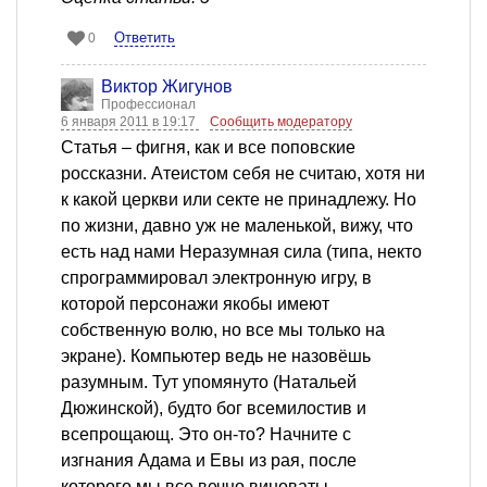
Ответить
0
Виктор Жигунов
Профессионал
6 января 2011 в 19:17
Сообщить модератору
Статья – фигня, как и все поповские
россказни. Атеистом себя не считаю, хотя ни
к какой церкви или секте не принадлежу. Но
по жизни, давно уж не маленькой, вижу, что
есть над нами Неразумная сила (типа, некто
спрограммировал электронную игру, в
которой персонажи якобы имеют
собственную волю, но все мы только на
экране). Компьютер ведь не назовёшь
разумным. Тут упомянуто (Натальей
Дюжинской), будто бог всемилостив и
всепрощающ. Это он-то? Начните с
изгнания Адама и Евы из рая, после
которого мы все вечно виноваты