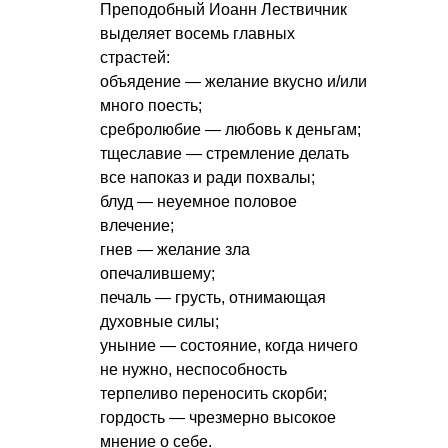
Преподобный Иоанн Лествичник
выделяет восемь главных
страстей:
объядение — желание вкусно и/или
много поесть;
сребролюбие — любовь к деньгам;
тщеславие — стремление делать
все напоказ и ради похвалы;
блуд — неуемное половое
влечение;
гнев — желание зла
опечалившему;
печаль — грусть, отнимающая
духовные силы;
уныние — состояние, когда ничего
не нужно, неспособность
терпеливо переносить скорби;
гордость — чрезмерно высокое
мнение о себе.