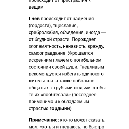
происходит от пристрастия к
вещам.
Гнев
происходит от надмения
(гордости), тщеславия,
сребролюбия, объядения, иногда —
от блудной страсти. Порождает
злопамятность, ненависть, вражду,
самооправдание. Укрощается
искренним плачем о погибельном
состоянии своей души. Гневливым
рекомендуется избегать одинокого
жительства, а также побольше
общаться с грубыми людьми, чтобы
те их «пообтесали» (последнее
применимо и к обладаемым
страстью
гордыни
).
Примечание:
кто-то может сказать,
мол, «хоть я и гневаюсь, но быстро