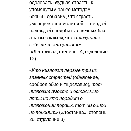
одолевать блудная страсть. К
упомянутым ранее методам
борьбы добавим, что страсть
умерщвляется молитвой с твердой
надеждой сподобиться вечных благ,
а также скажем, что
«плачущий о
себе не знает уныния»
(«Лествица», степень 14, отделение
13).
«Кто низложил первые три из
главных страстей
(объядение,
сребролюбие и тщеславие),
тот
низложил вместе и остальные
пять; но кто нерадит о
низложении первых, тот ни одной
не победит»
(«Лествица», степень
26, отделение 3).