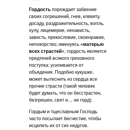
Гордость
порождает забвение
своих согрешений, гнев, клевету,
досаду, раздражительность, вопль,
хулу, лицемерие, ненависть,
зависть, прекословие, своенравие,
непокорство; именуясь «
матерью
всех страстей
», гордость является
предтечей всякого греховного
поступка; усиливается от
объядения. Подобно кукушке,
может вытеснить из сердца все
прочие страсти (такой человек
будет думать, что он бесстрастен,
безгрешен, свят и… не горд).
Гордым и тщеславным Господь
часто посылает бесчестие, чтобы
исцелить их от сих недугов.