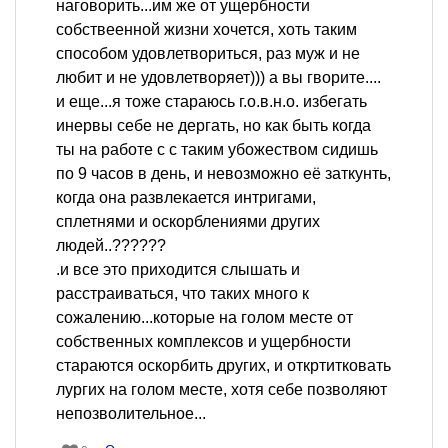
наговорить...им же от ущербности
собствеенной жизни хочется, хоть таким
способом удовлетвориться, раз муж и не
любит и не удовлетворяет))) а вы гворите....
и еще...я тоже стараюсь г.о.в.н.о. избегать
инервы себе не дергать, но как быть когда
ты на работе с с таким убожеством сидишь
по 9 часов в день, и невозможно её заткунть,
когда она развлекается интригами,
сплетнями и оскорблениями других
людей..??????
.и все это приходится слышать и
расстраиваться, что таких много к
сожалению...которые на голом месте от
собственных комплексов и ущербности
стараются оскорбить других, и откртитковать
лургих на голом месте, хотя себе позволяют
непозволительное...