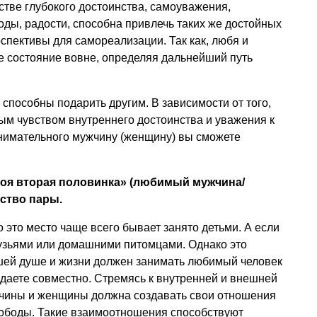
стве глубокого достоинства, самоуважения,
оды, радости, способна привлечь таких же достойных
спективы для самореализации. Так как, любя и
е состояние вовне, определяя дальнейший путь
ы способны подарить другим. В зависимости от того,
ым чувством внутреннего достоинства и уважения к
внимательного мужчину (женщину) вы сможете
оя вторая половинка» (любимый мужчина/
нство пары.
о это место чаще всего бывает занято детьми. А если
рузьями или домашними питомцами. Однако это
ашей душе и жизни должен занимать любимый человек
оздаете совместно. Стремясь к внутренней и внешней
чины и женщины должна создавать свои отношения
вободы. Такие взаимоотношения способствуют