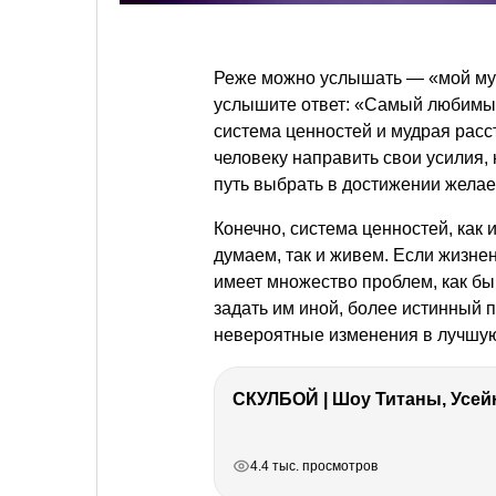
Реже можно услышать — «мой муж
услышите ответ: «Самый любимый
система ценностей и мудрая расс
человеку направить свои усилия, 
путь выбрать в достижении желаем
Конечно, система ценностей, как и
думаем, так и живем. Если жизне
имеет множество проблем, как бы
задать им иной, более истинный 
невероятные изменения в лучшую
СКУЛБОЙ | Шоу Титаны, Усейн
РЕКЛАМА
РЕКЛАМА
РЕКЛАМА
4.4 тыс. просмотров