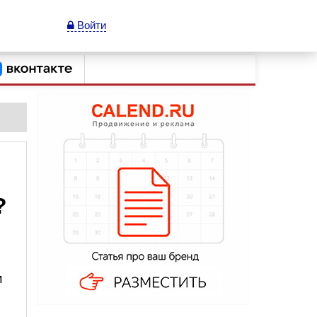
Войти
?
м