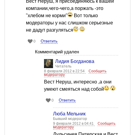
Вест Неруш, я присоединяюсь к вашей
компании,чего-чего,а поржать -это
"хлебом не корми"
Вот только
модераторы у нас слишком серьезные
не дадут разгуляться
Ответить
0
Комментарий удален
Лидия Богданова
Читатель
8 февраля 2012 в 22:54
Сообщить
модератору
Вест Неруш, интересно ,а они
умеют смеяться над собой
Ответить
0
Люба Мельник
Бывший модератор
9 февраля 2012 в 04:41
Сообщить
модератору
Дульсинея Питерская и Вест