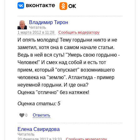
Владимир Тирон
Читатель
1 марта 2012 в 11:28
Сообщить модератору
И опять молодец! Тему гордыни никто и не
заметил, хотя она в самом начале статьи.
Ведь в ней вся суть! "Умерь свою гордыню -
Человек!" И смех над собой и есть тот
прием, который "опускает" возомнившего
человека на "землю". Атлантида - пример
неуемной гордыни. И где она?
Оценка "отлично" без натяжек!
Оценка статьи: 5
Ответить
0
Елена Свиридова
Читатель
20 февраля 2012 в 19:33
Сообщить модератору