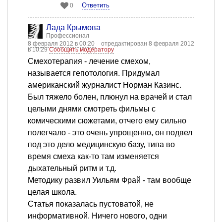
Ответить
0
Лада Крымова
Профессионал
8 февраля 2012 в 00:20
отредактирован 8 февраля 2012
в 10:29
Сообщить модератору
Смехотерапия - лечение смехом,
называется гепотология. Придумал
американский журналист Норман Казинс.
Был тяжело болен, плюнул на врачей и стал
целыми днями смотреть фильмы с
комическими сюжетами, отчего ему сильно
полегчало - это очень упрощенно, он подвел
под это дело медицинскую базу, типа во
время смеха как-то там изменяется
дыхательный ритм и т.д.
Методику развил Уильям Фрай - там вообще
целая школа.
Статья показалась пустоватой, не
информативной. Ничего нового, одни