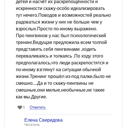
детей и насчёт их раскрепощённости и
искренности скажу-особо идеализировать
тут нечего.Поводов и возможностей реально
радоваться жизни у них не больше чем у
взрослых.Просто по-иному выражено.
Про пингвинов у нас был психологический
тренинг.Ведущая предложила всем толпой
представить себя пингвинами ,ходить
переваливаясь и толкаясь .По ходу этого
предполагалось,что люди раскрепостятся и
по-иному взглянут на ситуации обычной
жизни.Тренинг прошёл из-под палки,было не
смешно....Да и то скажу-пингвины не
смешные,они милые,необычные,не такие
как мы.Другие.
Ответить
0
Елена Свиридова
Читатель