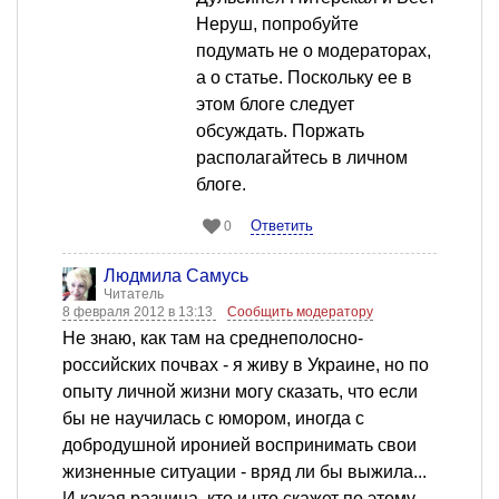
Неруш, попробуйте
подумать не о модераторах,
а о статье. Поскольку ее в
этом блоге следует
обсуждать. Поржать
располагайтесь в личном
блоге.
Ответить
0
Людмила Самусь
Читатель
8 февраля 2012 в 13:13
Сообщить модератору
Не знаю, как там на среднеполосно-
российских почвах - я живу в Украине, но по
опыту личной жизни могу сказать, что если
бы не научилась с юмором, иногда с
добродушной иронией воспринимать свои
жизненные ситуации - вряд ли бы выжила...
И какая разница, кто и что скажет по этому