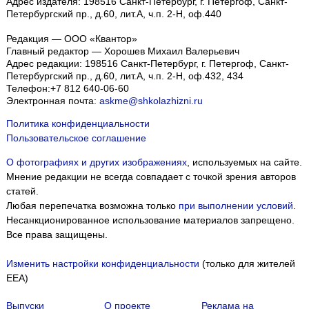
Адрес издателя: 198516 Санкт-Петербург, г. Петергоф, Санкт-
Петербургский пр., д.60, лит.А, ч.п. 2-Н, оф.440
Редакция — ООО «Квантор»
Главный редактор — Хорошев Михаил Валерьевич
Адрес редакции:
198516
Санкт-Петербург, г. Петергоф
,
Санкт-
Петербургский пр., д.60, лит.А, ч.п. 2-Н, оф.432, 434
Телефон:
+7 812 640-06-60
Электронная почта:
askme@shkolazhizni.ru
Политика конфиденциальности
Пользовательское соглашение
О фотографиях и других изображениях
, используемых на сайте.
Мнение редакции не всегда совпадает с точкой зрения авторов
статей.
Любая перепечатка возможна только
при выполнении условий
.
Несанкционированное использование материалов запрещено.
Все права защищены.
Изменить настройки конфиденциальности
(только для жителей
Мы собираем файлы cookie и применяем
Яндекс.Метрику
.
EEA)
Подробнее
ПРИНЯТЬ
Выпуски
О проекте
Реклама на