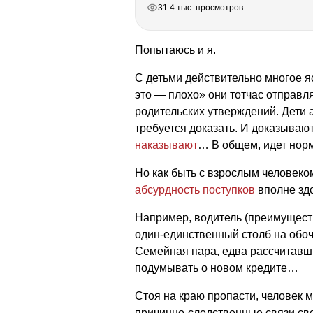
РЕКЛАМА
РЕКЛАМА
РЕКЛАМА
31.4 тыс. просмотров
Попытаюсь и я.
С детьми действительно многое я
это — плохо» они тотчас отправл
родительских утверждений. Дети 
требуется доказать. И доказываю
наказывают
… В общем, идет нор
Но как быть с взрослым человеком
абсурдность поступков
вполне зд
Например, водитель (преимущест
один-единственный столб на обоч
Семейная пара, едва рассчитавши
подумывать о новом кредите…
Стоя на краю пропасти, человек 
причинно-следственные связи св