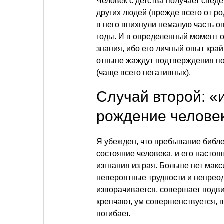
Человек с детства получает свед
других людей (прежде всего от р
в него впихнули немалую часть о
годы. И в определенный момент о
знания, ибо его личный опыт край
отныне жаждут подтверждения п
(чаще всего негативных).
Случай второй: «
рождение челове
Я убежден, что пребывание библе
состояние человека, и его насто
изгнания из рая. Больше нет мак
невероятные трудности и непрео
изворачивается, совершает подви
крепчают, ум совершенствуется, 
погибает.