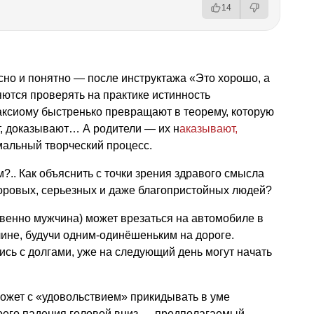
14
сно и понятно — после инструктажа «Это хорошо, а
яются проверять на практике истинность
аксиому быстренько превращают в теорему, которую
т, доказывают… А родители — их н
аказывают,
мальный творческий процесс.
?.. Как объяснить с точки зрения здравого смысла
оровых, серьезных и даже благопристойных людей?
венно мужчина) может врезаться на автомобиле в
ине, будучи одним-одинёшеньким на дороге.
сь с долгами, уже на следующий день могут начать
может с «удовольствием» прикидывать в уме
оего падения головой вниз — предполагаемый