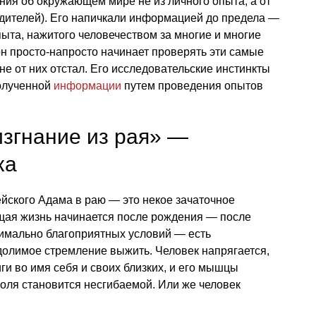
ения об окружающем мире не из личного опыта, а от
одителей). Его напичкали информацией до предела —
пыта, нажитого человечеством за многие и многие
н просто-напросто начинает проверять эти самые
не от них отстал. Его исследовательские инстинкты
олученной
информации
путем проведения опытов
изгнание из рая» —
ка
йского Адама в раю — это некое зачаточное
ящая жизнь начинается после рождения — после
симально благоприятных условий — есть
долимое стремление выжить. Человек напрягается,
ги во имя себя и своих близких, и его мышцы
воля становится несгибаемой. Или же человек