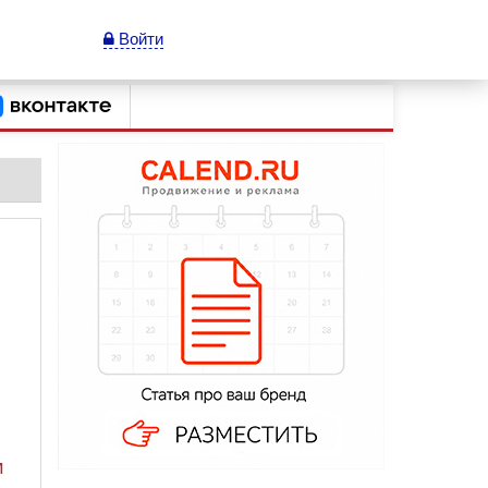
Войти
м