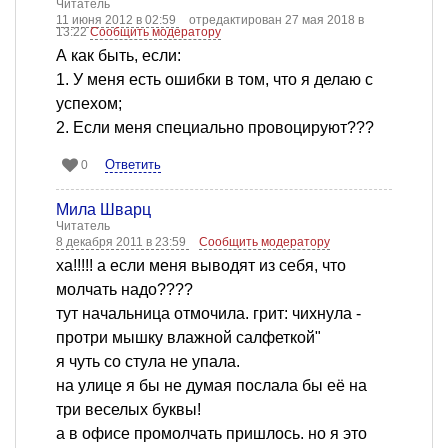
Читатель
11 июня 2012 в 02:59
отредактирован 27 мая 2018 в
13:22
Сообщить модератору
А как быть, если:
1. У меня есть ошибки в том, что я делаю с
успехом;
2. Если меня специально провоцируют???
Ответить
0
Мила Шварц
Читатель
8 декабря 2011 в 23:59
Сообщить модератору
ха!!!!! а если меня выводят из себя, что
молчать надо????
тут начальница отмочила. грит: чихнула -
протри мышку влажной салфеткой"
я чуть со стула не упала.
на улице я бы не думая послала бы её на
три веселых буквы!
а в офисе промолчать пришлось. но я это