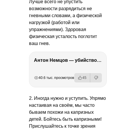
Лучше всего не упустить
возможности разрядиться не
гневными словами, а физической
нагрузкой (работой или
упражнениями). Здоровая
физическая усталость поглотит
ваш гнев.
Антон Немцов — убийство Бориса Немцова, переезд в Дубай, семья и политика
РЕКЛАМА
РЕКЛАМА
РЕКЛАМА
РЕКЛАМА
40.6 тыс. просмотров
45
2. Иногда нужно и уступить. Упрямо
настаивая на своём, мы часто
бываем похожи на капризных
детей. Бойтесь быть капризными!
Прислушайтесь к точке зрения