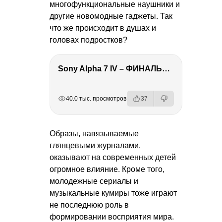
многофункциональные наушники и
другие новомодные гаджеты. Так
что же происходит в душах и
головах подростков?
Sony Alpha 7 IV – ФИНАЛЬНЫЙ ОБЗОР
РЕКЛАМА
РЕКЛАМА
РЕКЛАМА
РЕКЛАМА
40.0 тыс. просмотров
37
Образы, навязываемые
глянцевыми журналами,
оказывают на современных детей
огромное влияние. Кроме того,
молодежные сериалы и
музыкальные кумиры тоже играют
не последнюю роль в
формировании восприятия мира.