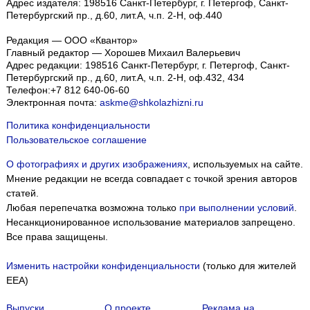
Адрес издателя: 198516 Санкт-Петербург, г. Петергоф, Санкт-
Петербургский пр., д.60, лит.А, ч.п. 2-Н, оф.440
Редакция — ООО «Квантор»
Главный редактор — Хорошев Михаил Валерьевич
Адрес редакции:
198516
Санкт-Петербург, г. Петергоф
,
Санкт-
Петербургский пр., д.60, лит.А, ч.п. 2-Н, оф.432, 434
Телефон:
+7 812 640-06-60
Электронная почта:
askme@shkolazhizni.ru
Политика конфиденциальности
Пользовательское соглашение
О фотографиях и других изображениях
, используемых на сайте.
Мнение редакции не всегда совпадает с точкой зрения авторов
статей.
Любая перепечатка возможна только
при выполнении условий
.
Несанкционированное использование материалов запрещено.
Все права защищены.
Изменить настройки конфиденциальности
(только для жителей
EEA)
Выпуски
О проекте
Реклама на