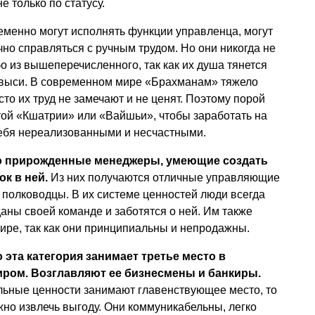
е только по статусу.
еменно могут исполнять функции управленца, могут
чно справляться с ручным трудом. Но они никогда не
о из вышеперечисленного, так как их душа тянется
 выси. В современном мире «Брахманам» тяжело
сто их труд не замечают и не ценят. Поэтому порой
ой «Кшатрии» или «Вайшьи», чтобы заработать на
 себя нереализованными и несчастными.
о прирожденные менеджеры, умеющие создать
к в ней.
Из них получаются отличные управляющие
полководцы. В их системе ценностей люди всегда
даны своей команде и заботятся о ней. Им также
ире, так как они принципиальны и непродажны.
 эта категория занимает третье место в
иром. Возглавляют ее бизнесмены и банкиры.
альные ценности занимают главенствующее место, то
можно извлечь выгоду. Они коммуникабельны, легко