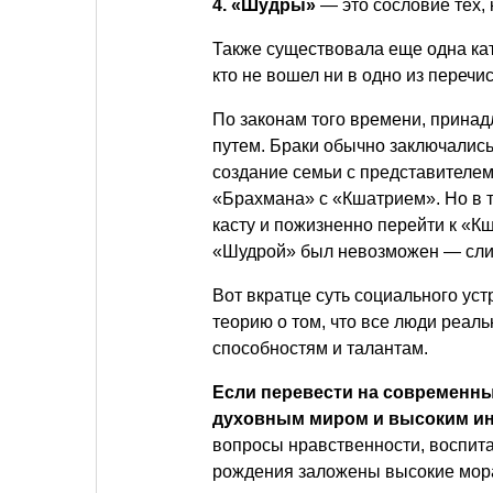
4. «Шудры»
— это сословие тех, 
Также существовала еще одна к
кто не вошел ни в одно из перечи
По законам того времени, прина
путем. Браки обычно заключались
создание семьи с представителе
«Брахмана» с «Кшатрием». Но в 
касту и пожизненно перейти к «
«Шудрой» был невозможен — сли
Вот вкратце суть социального ус
теорию о том, что все люди реал
способностям и талантам.
Если перевести на современны
духовным миром и высоким ин
вопросы нравственности, воспита
рождения заложены высокие мора