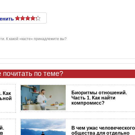
енить
ти. К какой «касте» принадлежите вы?
 почитать по теме?
Биоритмы отношений.
 Как
Часть 1. Как найти
льной
компромисс?
й.
В чем ужас человеческог
 в
общества для отдельно