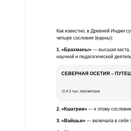
Как известно, в Древней Индии 
четыре сословия (варны):
1. «Брахманы»
— высшая каста,
научной и педагогической деятел
СЕВЕРНАЯ ОСЕТИЯ – ПУТЕШ
РЕКЛАМА
РЕКЛАМА
РЕКЛАМА
РЕКЛАМА
4.3 тыс. просмотров
2. «Кшатрии»
— к этому сослови
3. «Вайшьи»
— включала в себя 