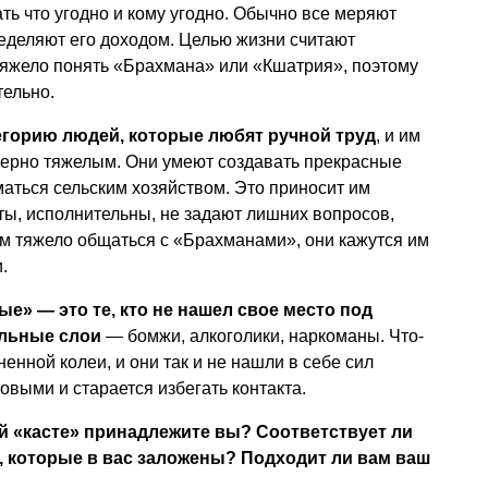
ть что угодно и кому угодно. Обычно все меряют
еделяют его доходом. Целью жизни считают
тяжело понять «Брахмана» или «Кшатрия», поэтому
тельно.
горию людей, которые любят ручной труд
, и им
мерно тяжелым. Они умеют создавать прекрасные
аться сельским хозяйством. Это приносит им
ты, исполнительны, не задают лишних вопросов,
м тяжело общаться с «Брахманами», они кажутся им
.
» — это те, кто не нашел свое место под
альные слои
— бомжи, алкоголики, наркоманы. Что-
ненной колеи, и они так и не нашли в себе сил
овыми и старается избегать контакта.
ой «касте» принадлежите вы? Соответствует ли
, которые в вас заложены? Подходит ли вам ваш