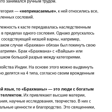
кто занимался ручным трудом.
атегория —
«неприкасаемые»
, к ней относились все,
сленных сословий.
длежность к касте передавалась наследственным
 в пределах одного сословия. Однако допускалось
м соседствующей низшей варны, например,
таком случае «Брахман» обязан был покинуть свою
Кшатриям». Брак «Брахмана» с «Вайшьи» или
шком большой разрыв между категориями.
тройства Индии. На основе этого можно выдвинуть
ьно делятся на 4 типа, согласно своим врожденным
й язык, то «Брахманы» — это люди с богатым
теллектом.
Их привлекают высшие материи,
ния, научные исследования, творчество. В них с
льные ценности и благородство. Это священники,