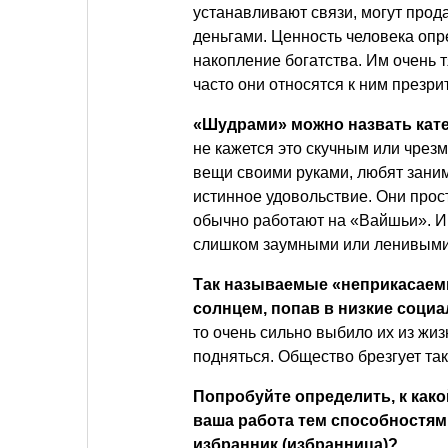
устанавливают связи, могут прода
деньгами. Ценность человека опр
накопление богатства. Им очень 
часто они относятся к ним презри
«Шудрами» можно назвать кате
не кажется это скучным или чрез
вещи своими руками, любят заним
истинное удовольствие. Они прос
обычно работают на «Вайшьи». И
слишком заумными или ленивыми
Так называемые «неприкасаемые
солнцем, попав в низкие соци
то очень сильно выбило их из жиз
подняться. Общество брезгует так
Попробуйте определить, к как
ваша работа тем способностям
избранник (избранница)?