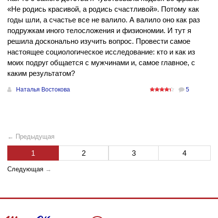
«Не родись красивой, а родись счастливой». Потому как
годы шли, а счастье все не валило. А валило оно как раз
подружкам иного телосложения и физиономии. И тут я
решила досконально изучить вопрос. Провести самое
настоящее социологическое исследование: кто и как из
моих подруг общается с мужчинами и, самое главное, с
каким результатом?
Наталья Востокова
5
← Предыдущая
1
2
3
4
Следующая
→