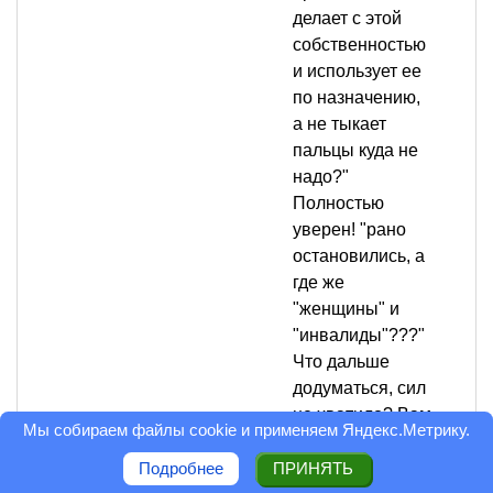
делает с этой
собственностью
и использует ее
по назначению,
а не тыкает
пальцы куда не
надо?"
Полностью
уверен! "рано
остановились, а
где же
"женщины" и
"инвалиды"???"
Что дальше
додуматься, сил
не хватило? Вам
Мы собираем файлы cookie и применяем
Яндекс.Метрику
.
все подробно
описывать
Подробнее
ПРИНЯТЬ