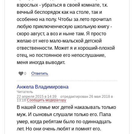
взрослых - убраться в своей комнате, т.к.
вечный беспорядок как на столе, так и
особенно на полу. Чтобы за лето прочитал
любую приключенческую школьную книгу -
скоро август, а воз и ныне там. Я просто
желаю от него мало-мальской детской
отвественности. Может я и хороший-плохой
отец, но постоянное его непослушание,
меня иногда выводит.
Ответить
0
Анжела Владимировна
Читатель
22 апреля 2015 в 14:39
отредактирован 26 мая 2018 в
13:18
Сообщить модератору
В нашей семье мог детей наказывать только
муж. И сыновья слушали только его. Папа
умер, когда ребятам было по одиннадцать
лет. Но они очень любят и помнят его.