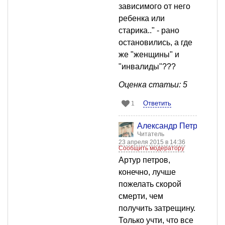
зависимого от него
ребенка или
старика.." - рано
остановились, а где
же "женщины" и
"инвалиды"???
Оценка статьи: 5
Ответить
1
Александр Петров
Читатель
23 апреля 2015 в 14:36
Сообщить модератору
Артур петров,
конечно, лучше
пожелать скорой
смерти, чем
получить затрещину.
Только учти, что все