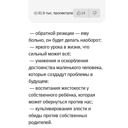
РЕКЛАМА
РЕКЛАМА
РЕКЛАМА
РЕКЛАМА
31.6 тыс. просмотров
14
— обратной реакции — ему
больно, он будет делать наоборот;
— яркого урока в жизни, что
сильный может всё;
— унижения и оскорбления
достоинства маленького человека,
которые создадут проблемы в
будущем;
— воспитания жестокости у
собственного ребёнка, которая
может обернуться против нас;
— культивирования злости и
обиды против собственных
родителей.