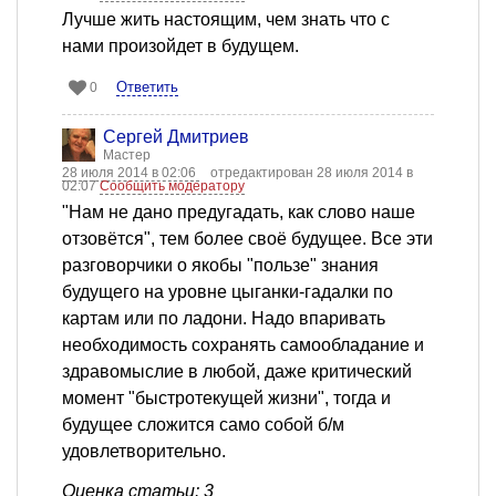
Лучше жить настоящим, чем знать что с
нами произойдет в будущем.
Ответить
0
Сергей Дмитриев
Мастер
28 июля 2014 в 02:06
отредактирован 28 июля 2014 в
02:07
Сообщить модератору
"Нам не дано предугадать, как слово наше
отзовётся", тем более своё будущее. Все эти
разговорчики о якобы "пользе" знания
будущего на уровне цыганки-гадалки по
картам или по ладони. Надо впаривать
необходимость сохранять самообладание и
здравомыслие в любой, даже критический
момент "быстротекущей жизни", тогда и
будущее сложится само собой б/м
удовлетворительно.
Оценка статьи: 3