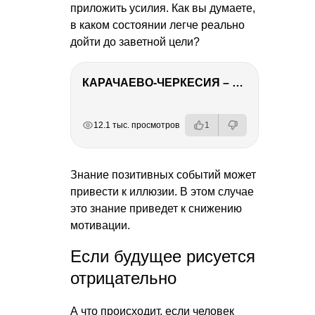
приложить усилия. Как вы думаете,
в каком состоянии легче реально
дойти до заветной цели?
КАРАЧАЕВО-ЧЕРКЕСИЯ – ПУТЕШЕСТВИЕ НА КАВКАЗ часть 2
РЕКЛАМА
РЕКЛАМА
РЕКЛАМА
РЕКЛАМА
12.1 тыс. просмотров
1
Знание позитивных событий может
привести к иллюзии. В этом случае
это знание приведет к снижению
мотивации.
Если будущее рисуется
отрицательно
А что происходит, если человек