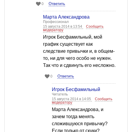
Ответить
0
Марта Александрова
Профессионал
15 августа 2014 в 13:54
Сообщить
модератору
Игрок Бесфамильный, мой
график существует как
следствие привычки и, в общем-
то, ни для чего особо не нужен.
Так что и сдвинуть его несложно.
Ответить
0
Игрок Бесфамильный
Читатель
15 августа 2014 в 14:05
Сообщить
модератору
Марта Александрова, и
зачем тогда менять
сложившуюся привычку?
Если только от скуки?