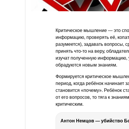
Критическое мышление — это спо
информацию, проверять её, копат
разумеется), задавать вопросы, 
принять что-то на веру, обладате
изучат полученную информацию, ус
обрадуются новым знаниям.
Формируется критическое мышлени
период, когда ребёнок начинает 
становится «почему». Ребёнок ст
от его вопросов, то тяга к знания
критическим.