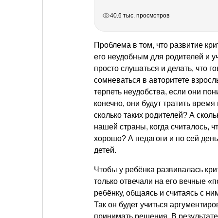
РЕКЛАМА
РЕКЛАМА
РЕКЛАМА
РЕКЛАМА
40.6 тыс. просмотров
Проблема в том, что развитие кр
его неудобным для родителей и у
просто слушаться и делать, что г
сомневаться в авторитете взросл
терпеть неудобства, если они пон
конечно, они будут тратить время
сколько таких родителей? А скол
нашей страны, когда считалось, 
хорошо? А педагоги и по сей ден
детей.
Чтобы у ребёнка развивалась кри
только отвечали на его вечные «
ребёнку, общаясь и считаясь с н
Так он будет учиться аргументир
принимать решения. В результате 