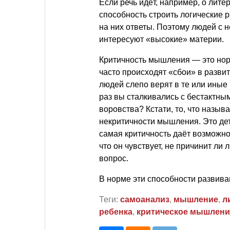
Если речь идёт, например, о лите
способность строить логические 
на них ответы. Поэтому людей с
интересуют «высокие» материи.
Критичность мышления — это норм
часто происходят «сбои» в развит
людей слепо верят в те или иные 
раз вы сталкивались с бестактным
воровства? Кстати, то, что наз
некритичности мышления. Это дет
самая критичность даёт возможнос
что он чувствует, не причинит ли
вопрос.
В норме эти способности развиваю
Теги:
самоанализ
,
мышление
,
л
ребенка
,
критическое мышлени