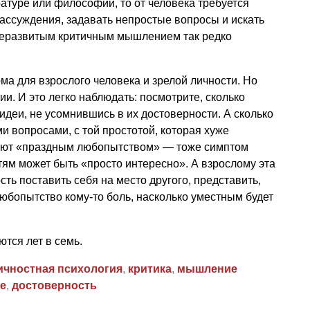
ратуре или философии, то от человека требуется
рассуждения, задавать непростые вопросы и искать
 неразвитым критичным мышлением так редко
а для взрослого человека и зрелой личности. Но
ии. И это легко наблюдать: посмотрите, сколько
идеи, не усомнившись в их достоверности. А сколько
и вопросами, с той простотой, которая хуже
ывают «праздным любопытством» — тоже симптом
ям может быть «просто интересно». А взрослому эта
ть поставить себя на место другого, представить,
 любопытство кому-то боль, насколько уместным будет
тся лет в семь.
ичностная психология
,
критика
,
мышление
е
,
достоверность