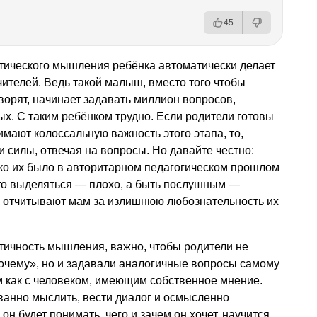
45
итического мышления ребёнка автоматически делает
чителей. Ведь такой малыш, вместо того чтобы
оворят, начинает задавать миллион вопросов,
ых. С таким ребёнком трудно. Если родители готовы
имают колоссальную важность этого этапа, то,
 и силы, отвечая на вопросы. Но давайте честно:
ько их было в авторитарном педагогическом прошлом
что выделяться — плохо, а быть послушным —
ь отчитывают мам за излишнюю любознательность их
тичность мышления, важно, чтобы родители не
почему», но и задавали аналогичные вопросы самому
им как с человеком, имеющим собственное мнение.
ованно мыслить, вести диалог и осмысленно
он будет понимать, чего и зачем он хочет, научится