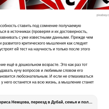
pixabay.
собность ставить под сомнение получаемую
ься в источниках (проверяя и их достоверность,
сравнивать с уже известными данными. Прежде чем
ли развитого критического мышления как следует
троят ей тест на научность и только после этого
е ещё в дошкольном возрасте. Это как раз тот
задавать кучу вопросов и любимым словом его
ановится любознательным. И если не отмахиваться
м у него останется на всю жизнь, а мышление станет
Антон Немцов — убийство Бориса Немцова, переезд в Дубай, семья и политика