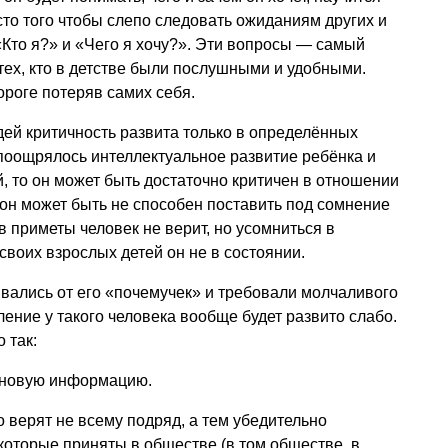
то того чтобы слепо следовать ожиданиям других и
«Кто я?» и «Чего я хочу?». Эти вопросы — самый
ех, кто в детстве были послушными и удобными.
ороге потеряв самих себя.
дей критичность развита только в определённых
поощрялось интеллектуальное развитие ребёнка и
й, то он может быть достаточно критичен в отношении
 он может быть не способен поставить под сомнение
в приметы человек не верит, но усомниться в
своих взрослых детей он не в состоянии.
вались от его «почемучек» и требовали молчаливого
ение у такого человека вообще будет развито слабо.
 так:
у новую информацию.
 верят не всему подряд, а тем убедительно
которые приняты в обществе (в том обществе, в