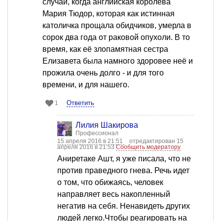
случай, когда английская королева
Мария Тюдор, которая как истинная
католичка прощала обидчиков, умерла в
сорок два года от раковой опухоли. В то
время, как её злопамятная сестра
Елизавета была намного здоровее неё и
прожила очень долго - и для того
времени, и для нашего.
Ответить
1
Лилия Шакирова
Профессионал
15 апреля 2016 в 21:51
отредактирован 15
апреля 2016 в 21:53
Сообщить модератору
Аниретаке Ашт, я уже писала, что не
против праведного гнева. Речь идет
о том, что обижаясь, человек
направляет весь накопленный
негатив на себя. Ненавидеть других
людей легко.Чтобы реагировать на