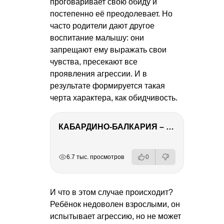
проговаривает свою обиду и
постепенно её преодолевает. Но
часто родители дают другое
воспитание малышу: они
запрещают ему выражать свои
чувства, пресекают все
проявления агрессии. И в
результате формируется такая
черта характера, как обидчивость.
КАБАРДИНО-БАЛКАРИЯ – ПУТЕШЕСТВИЕ НА КАВКАЗ часть 3
РЕКЛАМА
РЕКЛАМА
РЕКЛАМА
6.7 тыс. просмотров
0
И что в этом случае происходит?
Ребёнок недоволен взрослыми, он
испытывает агрессию, но не может