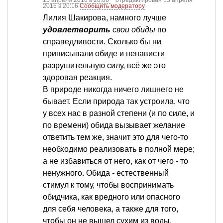
15 апреля 2016 в 20:06
отредактирован 15 апреля
2016 в 20:16
Сообщить модератору
Лилия Шакирова, намного лучше
удовлетворить
свои обиды
по
справедливости. Сколько бы ни
приписывали обиде и ненависти
разрушительную силу, всё же это
здоровая реакция.
В природе никогда ничего лишнего не
бывает. Если природа так устроила, что
у всех нас в разной степени (и по силе, и
по времени) обида вызывает желание
ответить тем же, значит это для чего-то
необходимо реализовать в полной мере;
а не избавиться от него, как от чего - то
ненужного. Обида - естественный
стимул к тому, чтобы воспринимать
обидчика, как вредного или опасного
для себя человека, а также для того,
чтобы он не вышел сухим из воды.