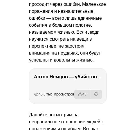
проходит через ошибки. Маленькие
поражения и незначительные
ошибки — всего лишь единичные
события в большом полотне,
называемом жизнью. Если люди
научатся смотреть на вещи в
перспективе, не заостряя
внимания на неудачах, они будут
успешны и довольны жизнью.
Антон Немцов — убийство Бориса Немцова, переезд в Дубай, семья и политика
РЕКЛАМА
РЕКЛАМА
РЕКЛАМА
РЕКЛАМА
40.6 тыс. просмотров
45
Давайте посмотрим на
неправильное отношение людей к
поражениям и ошибкам. Вот как