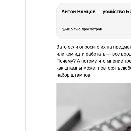
РЕКЛАМА
РЕКЛАМА
РЕКЛАМА
РЕКЛАМА
40.5 тыс. просмотров
Зато если опросите их на предмет 
или кем идти работать — все во
Почему? А потому, что мнение тр
как штампы может повторять любо
набор штампов.