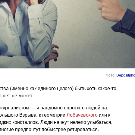
Фото:
Depositpho
тва (именно как единого целого) быть хоть какое-то
 нет, не может.
ь журналистом — и рандомно опросите людей на
ольшого Взрыва, к геометрии
Лобачевского
или к
дких кристаллов. Люди начнут нелепо улыбаться,
 многие предпочтут побыстрее ретироваться.