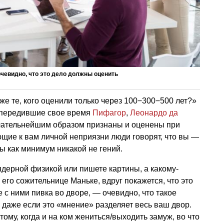
очевидно, что это дело должны оценить
 же те, кого оценили только через 100−300−500 лет?»
 Опередившие свое время
Пифагор
,
Леонардо да
ательнейшим образом признаны и оценены при
ющие к вам личной неприязни люди говорят, что вы —
вы как минимум никакой не гений.
ядерной физикой или пишете картины, а какому-
 его сожительнице Маньке, вдруг покажется, что это
 с ними пивка во дворе, — очевидно, что такое
 даже если это «мнение» разделяет весь ваш двор.
ому, когда и на ком жениться/выходить замуж, во что