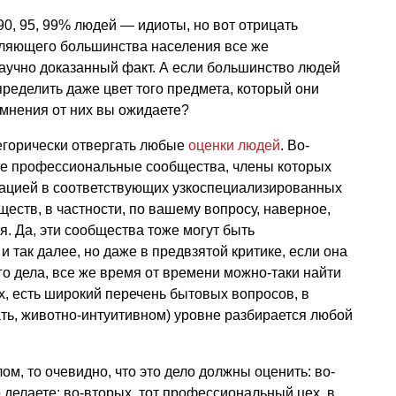
90, 95, 99% людей — идиоты, но вот отрицать
яющего большинства населения все же
научно доказанный факт. А если большинство людей
пределить даже цвет того предмета, который они
о мнения от них вы ожидаете?
тегорически отвергать любые
оценки людей
. Во-
ые профессиональные сообщества, члены которых
ацией в соответствующих узкоспециализированных
еств, в частности, по вашему вопросу, наверное,
я. Да, эти сообщества тоже могут быть
так далее, но даже в предвзятой критике, если она
 дела, все же время от времени можно-таки найти
х, есть широкий перечень бытовых вопросов, в
ать, животно-интуитивном) уровне разбирается любой
ом, то очевидно, что это дело должны оценить: во-
 делаете; во-вторых, тот профессиональный цех, в