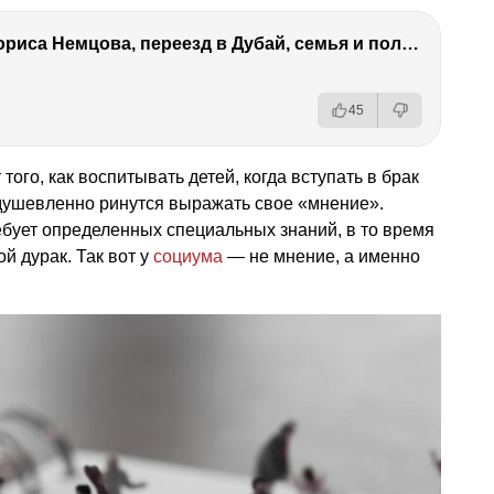
Антон Немцов — убийство Бориса Немцова, переезд в Дубай, семья и политика
45
того, как воспитывать детей, когда вступать в брак
одушевленно ринутся выражать свое «мнение».
ебует определенных специальных знаний, в то время
й дурак. Так вот у
социума
— не мнение, а именно