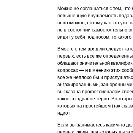
Можно не соглашаться с тем, что 
повышенную внушаемость подавл
невозможно, потому как это уже 
не в состоянии самостоятельно о
видят у себя под носом, то каког
Вместе с тем вряд ли следует ка
первых, есть все же определенн
обладают значительной квалифик
вопросах — и к мнению этих сообщ
все же неплохо бы и прислушатьс
ангажированными, зашоренными и 
высказана профессионалом своего
какое-то здравое зерно. Во-вторы
которых на простейшем (так сказ
идиот.
Если вы занимаетесь каким-то дел
первых, люди, для которых вы это