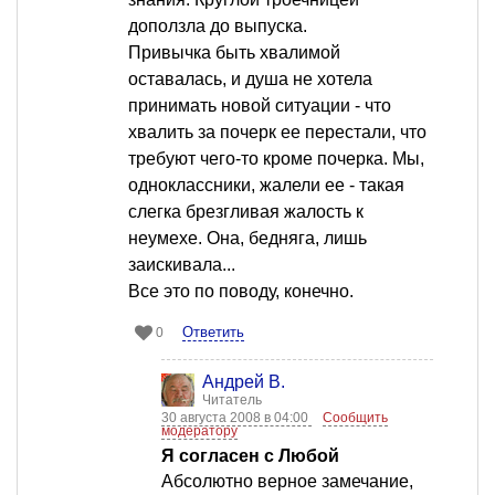
доползла до выпуска.
Привычка быть хвалимой
оставалась, и душа не хотела
принимать новой ситуации - что
хвалить за почерк ее перестали, что
требуют чего-то кроме почерка. Мы,
одноклассники, жалели ее - такая
слегка брезгливая жалость к
неумехе. Она, бедняга, лишь
заискивала...
Все это по поводу, конечно.
Ответить
0
Андрей В.
Читатель
30 августа 2008 в 04:00
Сообщить
модератору
Я согласен с Любой
Абсолютно верное замечание,