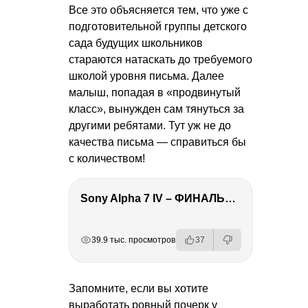
Все это объясняется тем, что уже с
подготовительной группы детского
сада будущих школьников
стараются натаскать до требуемого
школой уровня письма. Далее
малыш, попадая в «продвинутый
класс», вынужден сам тянуться за
другими ребятами. Тут уж не до
качества письма — справиться бы
с количеством!
Sony Alpha 7 IV – ФИНАЛЬНЫЙ ОБЗОР
РЕКЛАМА
РЕКЛАМА
РЕКЛАМА
РЕКЛАМА
39.9 тыс. просмотров
37
Запомните, если вы хотите
выработать ровный почерк у