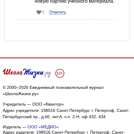
новую партию учебного материала.
Ответить
0
12+
© 2000–2026 Ежедневный познавательный журнал
«ШколаЖизни.ру»
Учредитель — ООО «Квантор»
Адрес учредителя: 198516 Санкт-Петербург, г. Петергоф, Санкт-
Мы собираем файлы cookie и применяем
Яндекс.Метрику
.
Петербургский пр., д.60, лит.А, ч.п. 2-Н, оф.432, 434
Издатель —
ООО «МЕДИО»
Подробнее
ПРИНЯТЬ
Адрес издателя: 198516 Санкт-Петербург, г. Петергоф, Санкт-