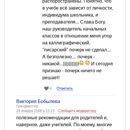
распоространены. Понятно, что
в учебе всё зависит от личности,
индивидума школьника, и
преподавателя... Слава Богу,
наш руководитель начальных
классов в отношении меня упор
на каллиграфический,
"писарский" почерк не сделал....
А безполезно.... почерк -
никакой...)))))))))))
И сегодня
признаю - почерк ничего не
решает!
Ответить
0
Виктория Бобылева
Грандмастер
29 января 2008 в 10:23
Сообщить модератору
полезные рекомендации для родителей и,
наверное, даже учителей. По-моему, многие