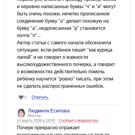
и неровно написанные буквы "ч" и "и" могут
быть очень похожи, нечетко прописанное
соединение букву "о" делает похожую на
букву "а", недописанная "р" становится
почти "п"...
Автор статьи с самого начала обозначила
ситуацию: если ребенок пишет "как курица
лапой" и не говорит о важности
высокохудожественного почерка, а говорит
о возможностях действительно помочь
ребенку научится "ровно" писать, при этом
не сделать распространенных ошибок.
Ответить
0
Людмила Есипова
Мастер
14 марта 2008 в 18:09
Сообщить модератору
Почерк прекрасно отражает
психоэмоцинальное состояние не только