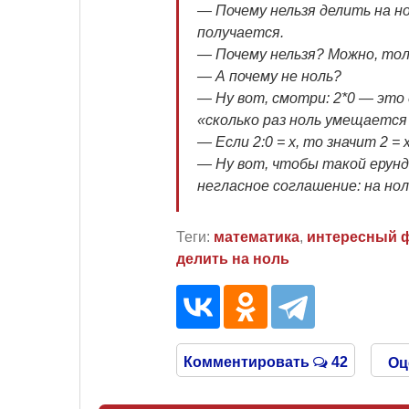
— Почему нельзя делить на н
получается.
— Почему нельзя? Можно, тол
— А почему не ноль?
— Ну вот, смотри: 2*0 — это д
«сколько раз ноль умещается 
— Если 2:
0 = х, то значит 2 = 
— Ну вот, чтобы такой ерунд
негласное соглашение: на нол
Теги:
математика
,
интересный 
делить на ноль
Комментировать
42
Оц