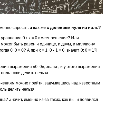
менно спросят:
а как же с делением нуля на ноль?
 уравнение 0 • x = 0 имеет решение? Или
может быть равен и единице, и двум, и миллиону.
огда 0: 0 = 0? А при х = 1, 0 • 1 = 0, значит, 0: 0 = 1?!
ния выражения «0: 0», значит, и у этого выражения
 ноль тоже делить нельзя.
ючениям можно прийти, задумавшись над известным
оль делить нельзя.
а? Значит, именно из-за таких, как вы, и появился