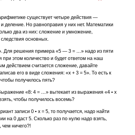
 арифметике существует четыре действия —
и деление. Но равноправия у них нет. Математики
лько два из них: сложение и умножение,
 следствия основных.
. Для решения примера «5 — 3 = …» надо из пяти
 при этом количество и будет ответом на наш
ым действием считается сложение, давайте
исав его в виде сложения: «х + 3 = 5». То есть к
 чтобы получилось пять?
Выражение «8: 4 = …» вытекает из выражения «4 • x
 взять, чтобы получилось восемь?
ариант записи 0 • x = 5, то получается, надо найти
и на 0 даст 5. Сколько раз по нулю надо взять,
 чем ничего?!