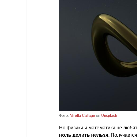
Фото:
Mirella Callage
on
Unsplash
Но физики и математики не любят
ноль делить нельзя.
Получается