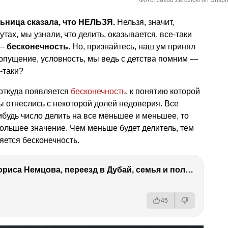
Фото: Jakub Żerdzicki on Unspl
ьница сказала, что НЕЛЬЗЯ.
Нельзя, значит,
утах, мы узнали, что делить, оказывается, все-таки
 —
бесконечность.
Но, признайтесь, наш ум принял
опущение, условность, мы ведь с детства помним —
-таки?
откуда появляется
бесконечность
, к понятию которой
ы отнеслись с некоторой долей недоверия. Все
ибудь число делить на все меньшее и меньшее, то
большее значение. Чем меньше будет делитель, тем
яется бесконечность.
Антон Немцов — убийство Бориса Немцова, переезд в Дубай, семья и политика
45