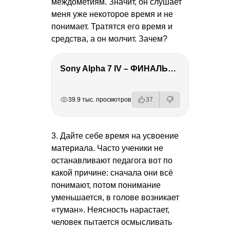
междометиям. Значит, он слушает
меня уже некоторое время и не
понимает. Тратятся его время и
средства, а он молчит. Зачем?
Sony Alpha 7 IV – ФИНАЛЬНЫЙ ОБЗОР
РЕКЛАМА
РЕКЛАМА
РЕКЛАМА
39.9 тыс. просмотров
37
3. Дайте себе время на усвоение
материала. Часто ученики не
останавливают педагога вот по
какой причине: сначала они всё
понимают, потом понимание
уменьшается, в голове возникает
«туман». Неясность нарастает,
человек пытается осмысливать