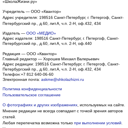
«ШколаЖизни.ру»
Учредитель — ООО «Квантор»
Адрес учредителя: 198516 Санкт-Петербург, г. Петергоф, Санкт-
Петербургский пр., д.60, лит.А, ч.п. 2-Н, оф.432, 434
Издатель —
ООО «МЕДИО»
Адрес издателя: 198516 Санкт-Петербург, г. Петергоф, Санкт-
Петербургский пр., д.60, лит.А, ч.п. 2-Н, оф.440
Редакция — ООО «Квантор»
Главный редактор — Хорошев Михаил Валерьевич
Адрес редакции:
198516
Санкт-Петербург, г. Петергоф
,
Санкт-
Петербургский пр., д.60, лит.А, ч.п. 2-Н, оф.432, 434
Телефон:
+7 812 640-06-60
Электронная почта:
askme@shkolazhizni.ru
Политика конфиденциальности
Пользовательское соглашение
О фотографиях и других изображениях
, используемых на сайте.
Мнение редакции не всегда совпадает с точкой зрения авторов
статей.
Любая перепечатка возможна только
при выполнении условий
.