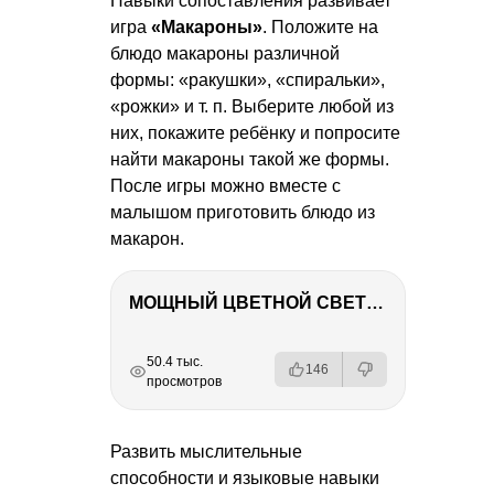
Навыки сопоставления развивает
игра
«Макароны»
. Положите на
блюдо макароны различной
формы: «ракушки», «спиральки»,
«рожки» и т. п. Выберите любой из
них, покажите ребёнку и попросите
найти макароны такой же формы.
После игры можно вместе с
малышом приготовить блюдо из
макарон.
МОЩНЫЙ ЦВЕТНОЙ СВЕТ – NANLITE FC-500C
РЕКЛАМА
РЕКЛАМА
РЕКЛАМА
РЕКЛАМА
50.4 тыс.
146
просмотров
Развить мыслительные
способности и языковые навыки