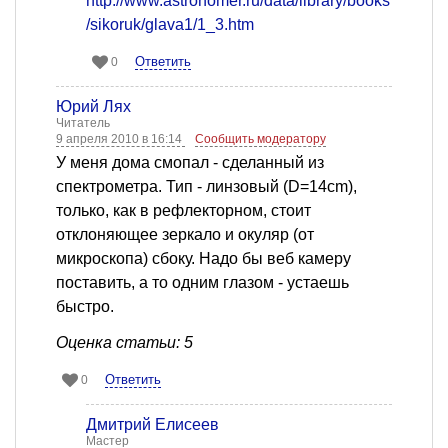
http://www.astronomer.ru/data/library/books
/sikoruk/glava1/1_3.htm
Ответить
0
Юрий Лях
Читатель
9 апреля 2010 в 16:14
Сообщить модератору
У меня дома смопал - сделанный из
спектрометра. Тип - линзовый (D=14cm),
только, как в рефлекторном, стоит
отклоняющее зеркало и окуляр (от
микроскопа) сбоку. Надо бы веб камеру
поставить, а то одним глазом - устаешь
быстро.
Оценка статьи: 5
Ответить
0
Дмитрий Елисеев
Мастер