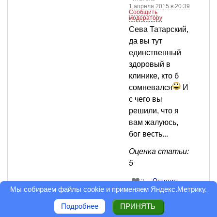
1 апреля 2015 в 20:39
Сообщить
модератору
Сева Татарский,
да вы тут
единственный
здоровый в
клинике, кто б
сомневался
И
с чего вы
решили, что я
вам жалуюсь,
бог весть...
Оценка статьи:
5
Ответить
2
Мы собираем файлы cookie и применяем
Яндекс.Метрику
.
Сева Татарский
Подробнее
ПРИНЯТЬ
Дебютант