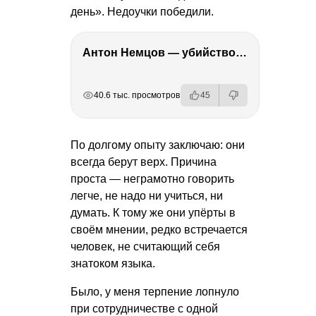
день». Недоучки победили.
Антон Немцов — убийство Бориса Немцова, переезд в Дубай, семья и политика
РЕКЛАМА
РЕКЛАМА
РЕКЛАМА
40.6 тыс. просмотров
45
По долгому опыту заключаю: они
всегда берут верх. Причина
проста — неграмотно говорить
легче, не надо ни учиться, ни
думать. К тому же они упёрты в
своём мнении, редко встречается
человек, не считающий себя
знатоком языка.
Было, у меня терпение лопнуло
при сотрудничестве с одной