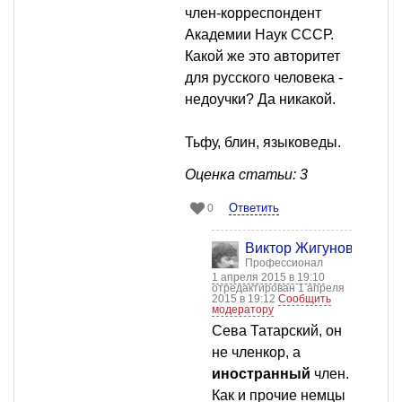
член-корреспондент
Академии Наук СССР.
Какой же это авторитет
для русского человека -
недоучки? Да никакой.
Тьфу, блин, языковеды.
Оценка статьи: 3
Ответить
0
Виктор Жигунов
Профессионал
1 апреля 2015 в 19:10
отредактирован 1 апреля
2015 в 19:12
Сообщить
модератору
Сева Татарский, он
не членкор, а
иностранный
член.
Как и прочие немцы