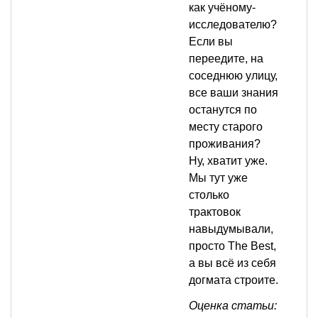
как учёному-
исследователю?
Если вы
переедите, на
соседнюю улицу,
все ваши знания
останутся по
месту старого
проживания?
Ну, хватит уже.
Мы тут уже
столько
трактовок
навыдумывали,
просто The Best,
а вы всё из себя
догмата строите.
Оценка статьи: