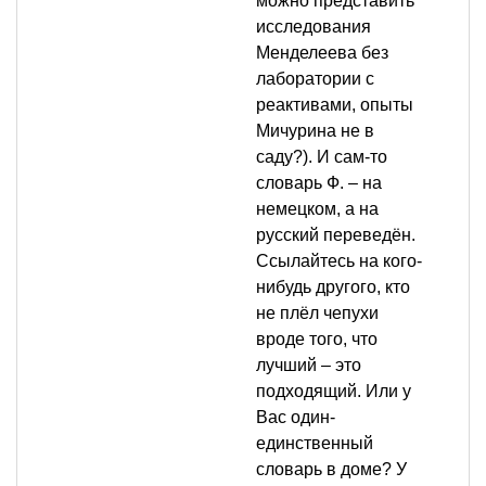
можно представить
исследования
Менделеева без
лаборатории с
реактивами, опыты
Мичурина не в
саду?). И сам-то
словарь Ф. – на
немецком, а на
русский переведён.
Ссылайтесь на кого-
нибудь другого, кто
не плёл чепухи
вроде того, что
лучший – это
подходящий. Или у
Вас один-
единственный
словарь в доме? У