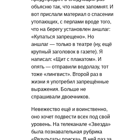
объясню так, что навек запомнят. И
вот прислали материал о спасении
утопающих, с перлами вроде того,
что на берегу установлен аншлаг:
«Купаться запрещено». Но
аншлаг — только в театре (ну, ещё
крупный заголовок в газете). Я
написал: «Щит с плакатом». И
опять — отправили водолазу, тот
тоже «лингвист». Второй раз в
жизни я употребил запрещённые
выражения. Больше не
спрашивали двоечников.
Невежество ещё и воинственно,
оно хочет подвести всех под свой
уровень. На телеканале «Звезда»
была познавательная рубрика
«Результаты поиска». В ней раз за