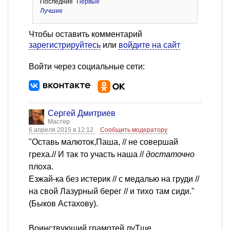
Последние
Первые
Лучшие
Чтобы оставить комментарий
зарегистрируйтесь
или
войдите на сайт
Войти через социальные сети:
Сергей Дмитриев
Мастер
6 апреля 2015 в 12:12
Сообщить модератору
"Оставь малюток,Паша, // не совершай
греха.// И так то участь наша //
достаточно
плоха.
Езжай-ка без истерик // с медалью на груди //
на свой Лазурный берег // и тихо там сиди."
(Быков Астахову).
Воинствующий грамотей луТше