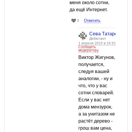
меня около сотни,
да ещё Интернет.
Ответить
3
Сева Татарский
Дебютант
1 апреля 2015 в 19:33
Сообщить
модератору
Виктор Жигунов,
получается,
следуя вашей
аналогии, - ну и
что, что у вас
сотни словарей.
Если у вас нет
дома мензурок,
а за унитазом не
растёт дерево -
грош вам цена,