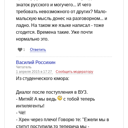
знаток русского и могучего... И чего
требовать невозможного от других? Мало-
мальскую мысль донес на разговорном... и
ладно. На таком же языке написал - тоже
сгодится. Времена такие. Уже почти
нормально это.
Ответить
1
Василий Россихин
Читатель
1 апреля 2015 в 17:27
Сообщить модератору
Из студенческого юмора:
Диалог после поступления в ВУЗ.
- Митяй! А мы ведь
с тобой теперь
интилягенты!
- Чё!
- Хрен через плечо! Говорю те: "Ежели мы в
ститут поступили,то теперича мы -