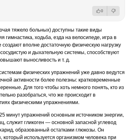
0
ючая тяжело больных) доступны такие виды
я гимнастика, ходьба, езда на велосипеде, игра в
е создают вполне достаточную физическую нагрузку
-сосудистую и дыхательную системы, способствуют
 повышают выносливость
и т. д.
системам физических упражнений уже давно ведутся
ечной активности более полезны: кратковременные
ренные. Для того чтобы хоть немного понять, кто из
тельно разобраться, что же происходит в
ятиях физическими упражнениями.
−25 минут упражнений основным источником энергии,
, служит гликоген — основной запасной углевод
харид, образованный остатками глюкозы. Он
в, который используется организмом человека при