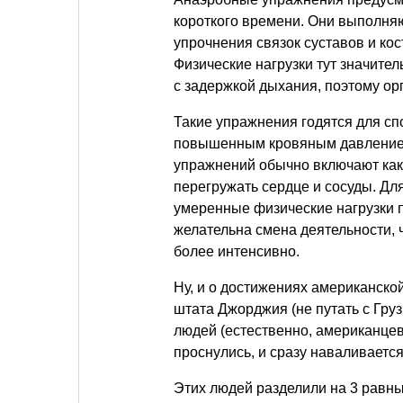
короткого времени. Они выполня
упрочнения связок суставов и кос
Физические нагрузки тут значите
с задержкой дыхания, поэтому ор
Такие упражнения годятся для сп
повышенным кровяным давлением
упражнений обычно включают как
перегружать сердце и сосуды. Дл
умеренные физические нагрузки по
желательна смена деятельности,
более интенсивно.
Ну, и о достижениях американской 
штата Джорджия (не путать с Гру
людей (естественно, американцев
проснулись, и сразу наваливается
Этих людей разделили на 3 равны