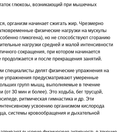
таток глюкозы, возникающий при мышечных
ся, организм начинает сжигать жир. Чрезмерно
ратковременные физические нагрузки на мускулы
собенно гликогена), но не способствуют сгоранию
длительные нагрузки средней и малой интенсивности
тичного сокращения, при котором начинается
е продолжается и после прекращения занятий.
ми специалисты делят физические упражнения на
ые упражнения предусматривают умеренные
 больших групп мышц, выполняемые в течение
 (от 30 мин и более). Это ходьба, бег трусцой,
осипеде, ритмическая гимнастика и др. Эти
интенсивному усвоению организмом кислорода
рдца, системы кровообращения и дыхательной
тривают высокую физическую активность в течение