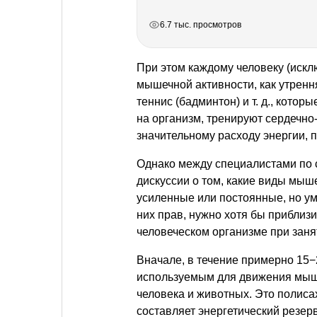
РЕКЛАМА
РЕКЛАМА
РЕКЛАМА
РЕКЛАМА
6.7 тыс. просмотров
При этом каждому человеку (искл
мышечной активности, как утрення
теннис (бадминтон)
и т. д.
, которы
на организм, тренируют сердечно
значительному расходу энергии,
Однако между специалистами по 
дискуссии о том, какие виды мыш
усиленные или постоянные, но уме
них прав, нужно хотя бы приблизи
человеческом организме при зан
Вначале, в течение примерно 15
используемым для движения мышц
человека и животных. Это полиса
составляет энергетический резер