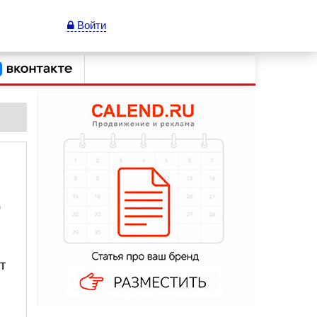
Войти
о
т