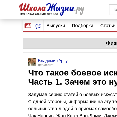
Выпуски
Подборки
Статьи
Физ
Владимир Урсу
Дебютант
Что такое боевое ис
Часть 1. Зачем это н
Задумав серию статей о боевых искусств
С одной стороны, информации на эту т
большинства людей о приёмах самообор
Чак Норрис, Жан Клод Ван-Дамм, Джеки