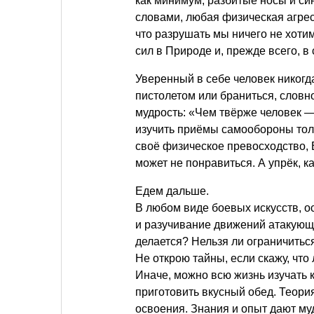
как минимум, разбитые носы и си
словами, любая физическая агрес
что разрушать мы ничего не хоти
сил в Природе и, прежде всего, в 
Уверенный в себе человек никогда
пистолетом или браниться, словн
мудрость: «Чем твёрже человек — 
изучить приёмы самообороны толь
своё физическое превосходство, 
может не понравиться. А упрёк, к
Едем дальше.
В любом виде боевых искусств, о
и разучивание движений атакующ
делается? Нельзя ли ограничитьс
Не открою тайны, если скажу, чт
Иначе, можно всю жизнь изучать к
приготовить вкусный обед. Теори
освоения. Знания и опыт дают му