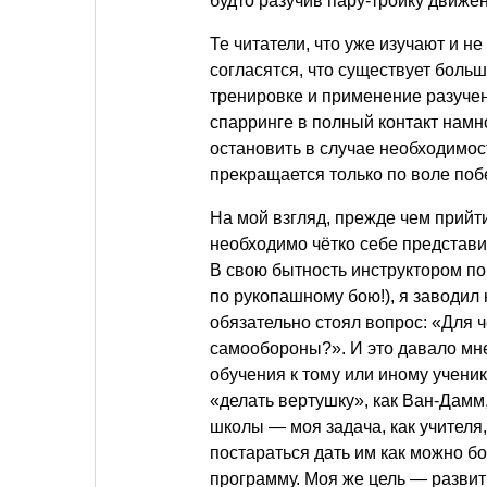
будто разучив пару-тройку движ
Те читатели, что уже изучают и н
согласятся, что существует боль
тренировке и применение разучен
спарринге в полный контакт намн
остановить в случае необходимос
прекращается только по воле поб
На мой взгляд, прежде чем прийти
необходимо чётко себе представи
В свою бытность инструктором п
по рукопашному бою!), я заводил 
обязательно стоял вопрос: «Для 
самообороны?». И это давало мне
обучения к тому или иному ученик
«делать вертушку», как Ван-Дамм,
школы — моя задача, как учителя, 
постараться дать им как можно б
программу. Моя же цель — развит