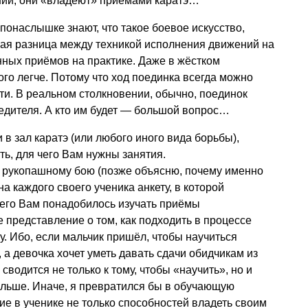
ений, они «владеют» приёмами каратэ…
е понаслышке знают, что такое боевое искусство,
шая разница между техникой исполнения движений на
ных приёмов на практике. Даже в жёстком
ого легче. Потому что ход поединка всегда можно
ти. В реальном столкновении, обычно, поединок
едителя. А кто им будет — большой вопрос…
 в зал каратэ (или любого иного вида борьбы),
ть, для чего Вам нужны занятия.
о рукопашному бою (позже объясню, почему именно
на каждого своего ученика анкету, в которой
чего Вам понадобилось изучать приёмы
 представление о том, как подходить в процессе
у. Ибо, если мальчик пришёл, чтобы научиться
 а девочка хочет уметь давать сдачи обидчикам из
сводится не только к тому, чтобы «научить», но и
ольше. Иначе, я превратился бы в обучающую
ие в ученике не только способностей владеть своим