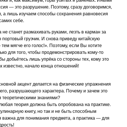
няки и, как максимум, горы убитых и раненых. Иными
сия — это разрушение. Поэтому, сразу договоримся,
м, а лишь изучаем способы сохранения равновесия
самих себе.
 не станет размахивать руками, лезть в карман за
о портовый грузчик. И снова приведу китайскую
тем мягче его голос!». Поэтому, если Вы хотите
ко для того, чтобы продемонстрировать кому-то
Вы добьётесь лишь упрёка со стороны тех, кому это
ак известно, начало конца отношений!
сновной акцент делается на физические упражнения
его, разрушающего характера. Почему и зачем это
я теоретическими знаниями?
о любая теория должна быть опробована на практике.
улинарную книгу, но так и не быть способным
я важна для понимания предмета, а практика — для
дрость!