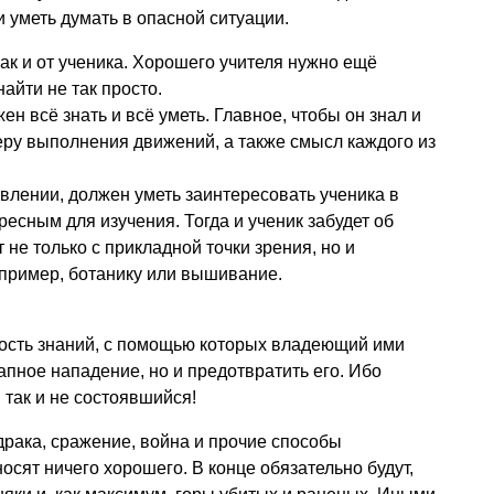
 уметь думать в опасной ситуации.
 как и от ученика. Хорошего учителя нужно ещё
найти не так просто.
ен всё знать и всё уметь. Главное, чтобы он знал и
неру выполнения движений, а также смысл каждого из
влении, должен уметь заинтересовать ученика в
ресным для изучения. Тогда и ученик забудет об
 не только с прикладной точки зрения, но и
например, ботанику или вышивание.
ность знаний, с помощью которых владеющий ими
апное нападение, но и предотвратить его. Ибо
 так и не состоявшийся!
я драка, сражение, война и прочие способы
осят ничего хорошего. В конце обязательно будут,