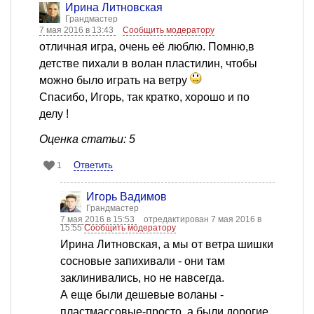
Ирина Литновская
Грандмастер
7 мая 2016 в 13:43
Сообщить модератору
отличная игра, очень её люблю. Помню,в
детстве пихали в волан пластилин, чтобы
можно было играть на ветру
Спасибо, Игорь, так кратко, хорошо и по
делу !
Оценка статьи: 5
Ответить
1
Игорь Вадимов
Грандмастер
7 мая 2016 в 15:53
отредактирован 7 мая 2016 в
15:55
Сообщить модератору
Ирина Литновская, а мы от ветра шишки
сосновые запихивали - они там
заклинивались, но не навсегда.
А еще были дешевые воланы -
пластмассовые-просто, а были дорогие,