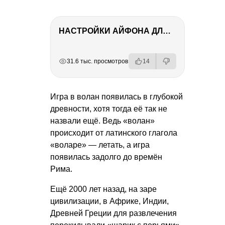
НАСТРОЙКИ АЙФОНА ДЛЯ ФОТО И ВИДЕО
РЕКЛАМА
РЕКЛАМА
РЕКЛАМА
РЕКЛАМА
31.6 тыс. просмотров
14
Игра в волан появилась в глубокой
древности, хотя тогда её так не
назвали ещё. Ведь «волан»
происходит от латинского глагола
«воларе» — летать, а игра
появилась задолго до времён
Рима.
Ещё 2000 лет назад, на заре
цивилизации, в Африке, Индии,
Древней Греции для развлечения