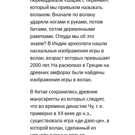
перекидывали «шарик с перьями»,
который мы привыкли называть
воланом. Вначале по волану
ударяли ногами и руками, потом
битами, потом деревянными
ракетками. Откуда мы об это
знаем? В Индии археологи нашли
наскальные изображения игры в
волан, возраст которых превышает
2000 лет. На раскопках в Греции на
древних амфорах были найдены
изображения игры в волан.
В Китае сохранились древние
манускрипты из которых следует,
что во времена династии Чу,
т. е.
примерно в XII веке до н.э.,
существовала игра «ди-дзяо-ци», в
которой волан, сделанный из