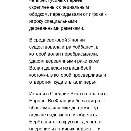
четырёх гусиных перьев,
скреплённых специальным
ободком, перекидывали от игрока к
игроку специальными
деревянными ракетками.
В средневековой Японии
существовала игра «ойбане», в
которой волан перебрасывали,
ударяя деревянными ракетками.
Волан делался из вишнёвой
косточки, в которой просверливали
отверстия, куда втыкали перья.
Играли в Средние Века в волан и в
Европе. Во Франции была «игра с
яблоком», или «же-де-пом». Тут
ведь не надо много изобретать.
Берётся что-то круглое, делается
оперение из птичьих перьев — и