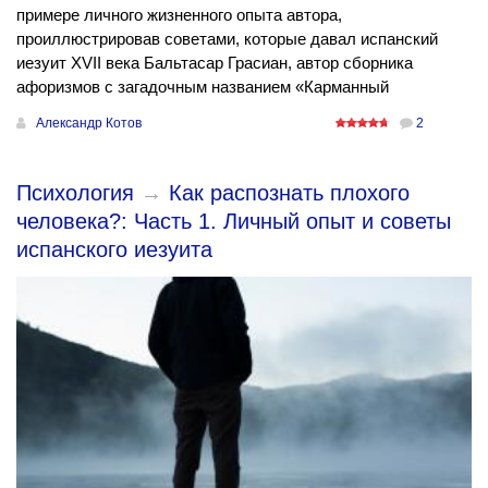
примере личного жизненного опыта автора,
проиллюстрировав советами, которые давал испанский
иезуит XVII века Бальтасар Грасиан, автор сборника
афоризмов с загадочным названием «Карманный
Александр Котов
2
Психология
→
Как распознать плохого
человека?: Часть 1. Личный опыт и советы
испанского иезуита