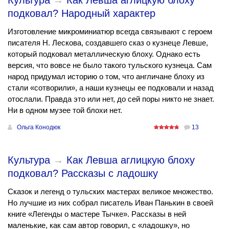
Культура
→
Как Левша аглицкую блоху
подковал? Народный характер
Изготовление микроминиатюр всегда связывают с героем
писателя Н. Лескова, создавшего сказ о кузнеце Левше,
который подковал металлическую блоху. Однако есть
версия, что вовсе не было такого тульского кузнеца. Сам
народ придумал историю о том, что англичане блоху из
стали «сотворили», а наши кузнецы ее подковали и назад
отослали. Правда это или нет, до сей поры никто не знает.
Ни в одном музее той блохи нет.
Ольга Конодюк
13
Культура
→
Как Левша аглицкую блоху
подковал? Рассказы с ладошку
Сказок и легенд о тульских мастерах великое множество.
Но лучшие из них собрал писатель Иван Панькин в своей
книге «Легенды о мастере Тычке». Рассказы в ней
маленькие, как сам автор говорил, с «ладошку», но