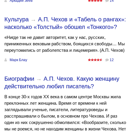
Аркадий Зеев
14
Культура
→
А.П. Чехов и «Табель о рангах»:
насколько «Толстый» обошел «Тонкого»?
«Нигде так не давит авторитет, как у нас, русских,
приниженных вековым рабством, боящихся свободы… Мы
переутомились от раболепства и лицемерия». (А.П. Чехов)
Марк Блау
12
Биографии
→
А.П. Чехов. Какую женщину
действительно любил писатель?
В конце 30-х годов ХХ века в самом центре Москвы жила
преклонных лет женщина. Время от времени к ней
заглядывали ученые, писатели, литературоведы и
расспрашивали о былом, в основном про Чехова. И раз
один из них сокрушенно обмолвился: «Вообразите, сколько
мы не роемся, но не находим женщины в жизни Чехова. Нет