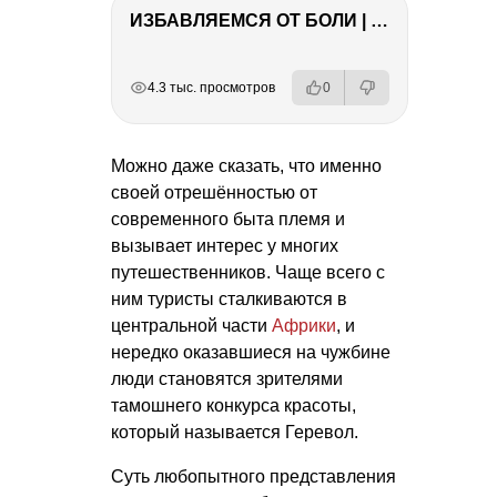
ИЗБАВЛЯЕМСЯ ОТ БОЛИ | Важность режима и питания
РЕКЛАМА
РЕКЛАМА
РЕКЛАМА
РЕКЛАМА
РЕКЛАМА
4.3 тыс. просмотров
0
Можно даже сказать, что именно
своей отрешённостью от
современного быта племя и
вызывает интерес у многих
путешественников. Чаще всего с
ним туристы сталкиваются в
центральной части
Африки
, и
нередко оказавшиеся на чужбине
люди становятся зрителями
тамошнего конкурса красоты,
который называется Геревол.
Суть любопытного представления