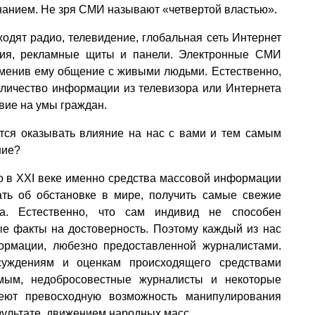
нанием. Не зря СМИ называют «четвертой властью».
одят радио, телевидение, глобальная сеть Интернет
ания, рекламные щиты и панели. Электронные СМИ
аменив ему общение с живыми людьми. Естественно,
оличество информации из телевизора или Интернета
вие на умы граждан.
тся оказывать влияние на нас с вами и тем самым
ние?
то в XXI веке именно средства массовой информации
ать об обстановке в мире, получить самые свежие
а. Естественно, что сам индивид не способен
ые факты на достоверность. Поэтому каждый из нас
ормации, любезно предоставленной журналистами.
суждениям и оценкам происходящего средствами
мым, недобросовестные журналисты и некоторые
еют превосходную возможность манипулирования
зультате, движением народных масс.