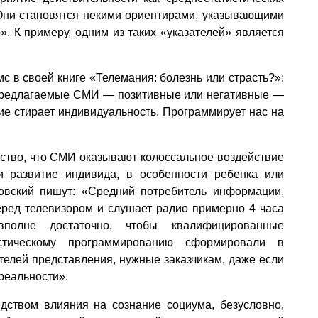
 Они становятся некими ориентирами, указывающими
о». К примеру, одним из таких «указателей» является
с в своей книге «Телемания: болезнь или страсть?»:
 предлагаемые СМИ — позитивные или негативные —
ие стирает индивидуальность. Программирует нас на
ьство, что СМИ оказывают колоссальное воздействие
и развитие индивида, в особенности ребенка или
бовский пишут: «Средний потребитель информации,
перед телевизором и слушает радио примерно 4 часа
полне достаточно, чтобы квалифицированные
истическому программированию сформировали в
телей представления, нужные заказчикам, даже если
реальности».
ством влияния на сознание социума, безусловно,