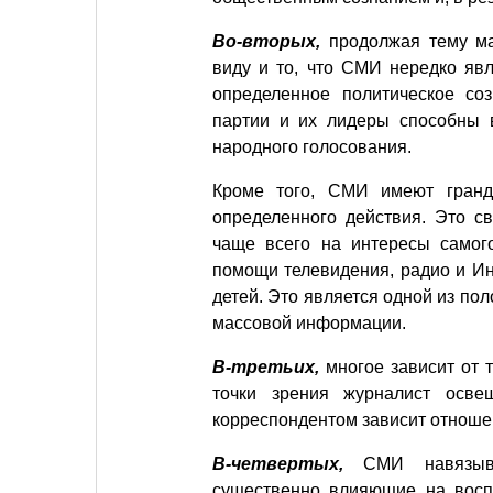
Во-вторых,
продолжая тему ман
виду и то, что СМИ нередко яв
определенное политическое со
партии и их лидеры способны в
народного голосования.
Кроме того, СМИ имеют гранд
определенного действия. Это с
чаще всего на интересы самого
помощи телевидения, радио и Ин
детей. Это является одной из по
массовой информации.
В-третьих,
многое зависит от т
точки зрения журналист осве
корреспондентом зависит отноше
В-четвертых,
СМИ навязываю
существенно влияющие на воспр