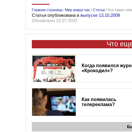
Главная страница
/
Мир вокруг нас
/
Статьи
/
Что такое «о
Статья опубликована в
выпуске 13.10.2008
Обновлено 22.07.2020
Что еще
Когда появился журн
«Крокодил»?
Как появилась
телереклама?
Б