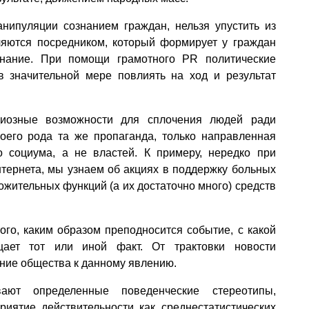
ипуляции сознанием граждан, нельзя упустить из
ляются посредником, который формирует у граждан
знание. При помощи грамотного PR политические
 значительной мере повлиять на ход и результат
иозные возможности для сплочения людей ради
воего рода та же пропаганда, только направленная
 социума, а не властей. К примеру, нередко при
тернета, мы узнаем об акциях в поддержку больных
ложительных функций (а их достаточно много) средств
ого, каким образом преподносится событие, с какой
щает тот или иной факт. От трактовки новости
ние общества к данному явлению.
т определенные поведенческие стереотипы,
иятие действительности как среднестатистических