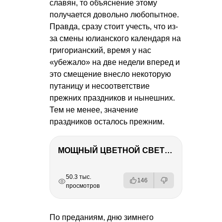
славян, то объяснение этому
получается довольно любопытное.
Правда, сразу стоит учесть, что из-
за смены юлианского календаря на
григорианский, время у нас
«убежало» на две недели вперед и
это смещение внесло некоторую
путаницу и несоответствие
прежних праздников и нынешних.
Тем не менее, значение
праздников осталось прежним.
МОЩНЫЙ ЦВЕТНОЙ СВЕТ – NANLITE FC-500C
РЕКЛАМА
РЕКЛАМА
РЕКЛАМА
50.3 тыс.
146
просмотров
По преданиям, дню зимнего