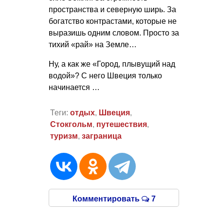
пространства и северную ширь. За
богатство контрастами, которые не
выразишь одним словом. Просто за
тихий «рай» на Земле…
Ну, а как же «Город, плывущий над
водой»? С него Швеция только
начинается …
Теги:
отдых
,
Швеция
,
Стокгольм
,
путешествия
,
туризм
,
заграница
Комментировать
7