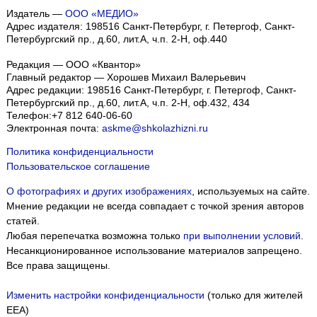
Издатель —
ООО «МЕДИО»
Адрес издателя: 198516 Санкт-Петербург, г. Петергоф, Санкт-
Петербургский пр., д.60, лит.А, ч.п. 2-Н, оф.440
Редакция — ООО «Квантор»
Главный редактор — Хорошев Михаил Валерьевич
Адрес редакции:
198516
Санкт-Петербург, г. Петергоф
,
Санкт-
Петербургский пр., д.60, лит.А, ч.п. 2-Н, оф.432, 434
Телефон:
+7 812 640-06-60
Электронная почта:
askme@shkolazhizni.ru
Политика конфиденциальности
Пользовательское соглашение
О фотографиях и других изображениях
, используемых на сайте.
Мнение редакции не всегда совпадает с точкой зрения авторов
статей.
Любая перепечатка возможна только
при выполнении условий
.
Несанкционированное использование материалов запрещено.
Все права защищены.
Изменить настройки конфиденциальности
(только для жителей
EEA)