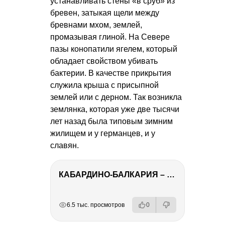
устанавливать стены «в сруб» из
бревен, затыкая щели между
бревнами мхом, землей,
промазывая глиной. На Севере
пазы конопатили ягелем, который
обладает свойством убивать
бактерии. В качестве прикрытия
служила крыша с присыпной
землей или с дерном. Так возникла
землянка, которая уже две тысячи
лет назад была типовым зимним
жилищем и у германцев, и у
славян.
КАБАРДИНО-БАЛКАРИЯ – ПУТЕШЕСТВИЕ НА КАВКАЗ часть 3
РЕКЛАМА
РЕКЛАМА
РЕКЛАМА
6.5 тыс. просмотров
0