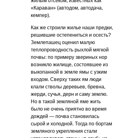
жилым отсеком, известных как
«Караван» (автодом, автодача,
кемпер).
Как же строили жилье наши предки,
решившие остепениться и осесть?
Землепашец оценил малую
теплопроводность рыхлой мягкой
почвы: по примеру звериных нор
возникло жилище, состоявшее из
выкопанной в земле ямы с узким
входом. Сверху таких ям люди
клали стволы деревьев, бревна,
жерди, сучья, дерн и саму землю.
Но в такой земляной яме жить
было не очень приятно во время
дождей — почва становилась
сырой и холодной. Тогда по бортам
земляного укрепления стали