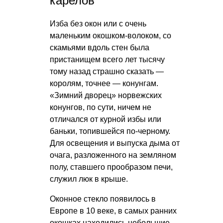
карелов
Изба без окон или с очень
маленьким окошком-волоком, со
скамьями вдоль стен была
пристанищем всего лет тысячу
тому назад страшно сказать —
королям, точнее — конунгам.
«Зимний дворец» норвежских
конунгов, по сути, ничем не
отличался от курной избы или
баньки, топившейся по-черному.
Для освещения и выпуска дыма от
очага, разложенного на земляном
полу, ставшего прообразом печи,
служил люк в крыше.
Оконное стекло появилось в
Европе в 10 веке, в самых ранних
окошках находились небольшие