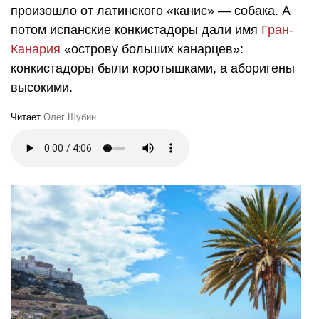
произошло от латинского «канис» — собака. А
потом испанские конкистадоры дали имя
Гран-
Канария
«острову больших канарцев»:
конкистадоры были коротышками, а аборигены
высокими.
Читает
Олег Шубин