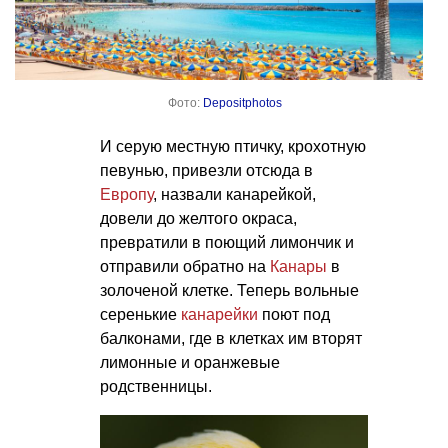
Фото:
Depositphotos
И серую местную птичку, крохотную
певунью, привезли отсюда в
Европу
, назвали канарейкой,
довели до желтого окраса,
превратили в поющий лимончик и
отправили обратно на
Канары
в
золоченой клетке. Теперь вольные
серенькие
канарейки
поют под
балконами, где в клетках им вторят
лимонные и оранжевые
родственницы.