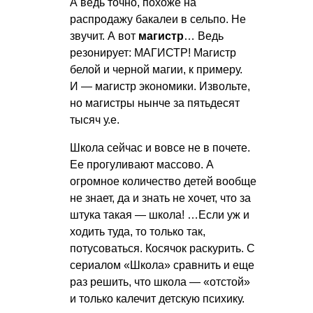
А ведь точно, похоже на
распродажу бакалеи в сельпо. Не
звучит. А вот
магистр
… Ведь
резонирует: МАГИСТР! Магистр
белой и черной магии, к примеру.
И — магистр экономики. Извольте,
но магистры нынче за пятьдесят
тысяч у.е.
Школа сейчас и вовсе не в почете.
Ее прогуливают массово. А
огромное количество детей вообще
не знает, да и знать не хочет, что за
штука такая — школа! …Если уж и
ходить туда, то только так,
потусоваться. Косячок раскурить. С
сериалом «Школа» сравнить и еще
раз решить, что школа — «отстой»
и только калечит детскую психику.