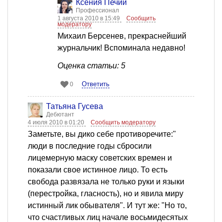
Ксения Печий
Профессионал
1 августа 2010 в 15:49
Сообщить
модератору
Михаил Берсенев, прекраснейший
журнальчик! Вспоминала недавно!
Оценка статьи: 5
Ответить
0
Татьяна Гусева
Дебютант
4 июля 2010 в 01:20
Сообщить модератору
Заметьте, вы дико себе противоречите:"
люди в последние годы сбросили
лицемерную маску советских времен и
показали свое истинное лицо. То есть
свобода развязала не только руки и языки
(перестройка, гласность), но и явила миру
истинный лик обывателя". И тут же: "Но то,
что счастливых лиц начале восьмидесятых