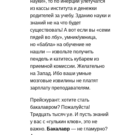
науки», то по инерции улетучатся
из кассы института и денежки
родителей за учебу. Зданию науки и
знаний не на что будет
существовать! А вот если вы «семи
пядей во лбу», умник/умница,
но «бабла» на обучение не
нашли — извольте получить
пендель и катитесь кубарем из
приемной комиссии. Желательно
на Запад. Ибо ваши умные
мозговые извилины не платят
зарплату преподавателям.
Прейскурант: хотите стать
бакалавром? Пожалуйста!
Тридцать тысяч у.е. И пусть знаний
у вас с «гулькин клюв», это не
важно.
Бакалавр
— не гламурно?