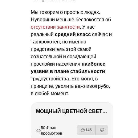
Мы говорим о простых людях.
Нувориши меньше беспокоятся об
отсутствии занятости
. У нас
реальный
средний класс
сейчас и
так крохотен, но именно
представитель этой самой
сознательной и созидающей
прослойки населения
наиболее
уязвим в плане стабильности
трудоустройства. Его могут, в
принципе, уволить вежливо/грубо,
в любой момент.
МОЩНЫЙ ЦВЕТНОЙ СВЕТ – NANLITE FC-500C
РЕКЛАМА
РЕКЛАМА
РЕКЛАМА
50.4 тыс.
146
просмотров