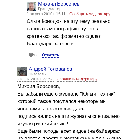
Михаил Берсенев
Грандмастер
1 августа 2010 в 15:11
Сообщить модератору
Ольга Конодюк, на эту тему реально
написать монографию. тут же я
кратенько так, форматно сделал.
Благодарю за отзыв.
Ответить
0
Андрей Голованов
Читатель
2 июля 2010 в 23:57
Сообщить модератору
Михаил Берсенев,
Вы забыли еще о журнале "Юный Техник"
который также покупался некоторыми
японцами, а некоторые даже
подписывались на эти журналы специально
изучая русский язык!!!
Еще были походы всех видов (на байдарках,
на плотах, просто с рюкзачками и т.д.)! А еще