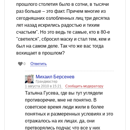
прошлого столетия было в сотни, в тысячи
раз больше – это факт. Причем многие из
сегодняшних озлобленных лиц три десятка
лет назад искрились радостью и тихим
счастьем". Но это ведь те самые, кто в 80-е
"светился", сбросил маску и стал тем, кем и
был на самом деле. Так что же вас тогда
вохищает в прошлом?
Ответить
0
Михаил Берсенев
Грандмастер
1 августа 2010 в 15:21
Сообщить модератору
Татьяна Гусева, где вы тут углядели
противоречие, мне не понятно. В
советское время люди жили в более
понятных и размеренных условиях и это
отражалось на их лицах. да, они
претворялись подчас что все у них