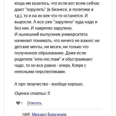
когда им казалось, что если вот всем сейчас
дают "порулить" (в бизнесе, в политике и
т.д.), то и на их век что-то останется. И
выросли. А все уже "зарулено" куда надо и
без них. И накрепко зарулено.
И нынешний выпускник университета
начинает понимать, что ничего не важно: ни
детские мечты, ни мозги, ни только что
полученное образование. Даже если
родители "
кто-то там
" и обустраивают
чадо, то он все равно - клерк. Клерк с
неясными перспективами.
А про творчество - вообще хорошо.
Оценка статьи: 5
Ответить
0
Михаил Берсенев