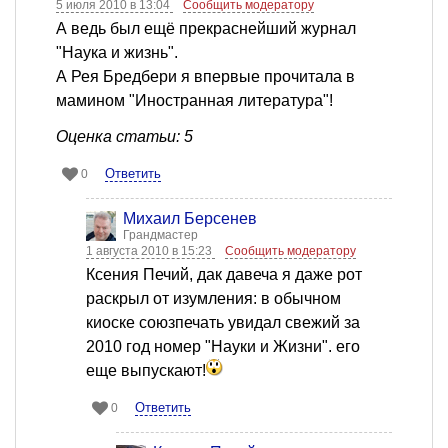
5 июля 2010 в 13:04
Сообщить модератору
А ведь был ещё прекраснейший журнал
"Наука и жизнь".
А Рея Бредбери я впервые прочитала в
мамином "Иностранная литература"!
Оценка статьи: 5
Ответить
0
Михаил Берсенев
Грандмастер
1 августа 2010 в 15:23
Сообщить модератору
Ксения Печий, дак давеча я даже рот
раскрыл от изумления: в обычном
киоске союзпечать увидал свежий за
2010 год номер "Науки и Жизни". его
еще выпускают!
Ответить
0