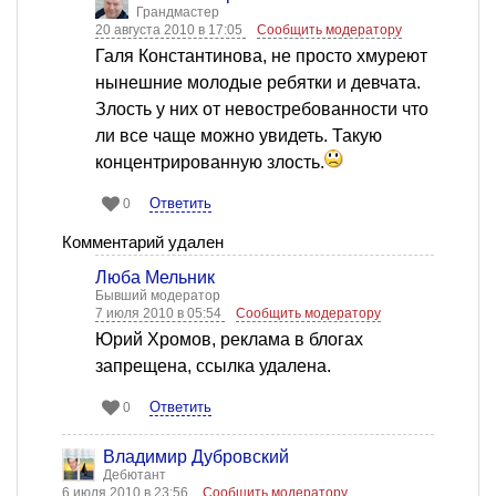
Грандмастер
20 августа 2010 в 17:05
Сообщить модератору
Галя Константинова, не просто хмуреют
нынешние молодые ребятки и девчата.
Злость у них от невостребованности что
ли все чаще можно увидеть. Такую
концентрированную злость.
Ответить
0
Комментарий удален
Люба Мельник
Бывший модератор
7 июля 2010 в 05:54
Сообщить модератору
Юрий Хромов, реклама в блогах
запрещена, ссылка удалена.
Ответить
0
Владимир Дубровский
Дебютант
6 июля 2010 в 23:56
Сообщить модератору