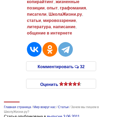
копирайтинг
,
жизненные
позиции
,
опыт
,
графомания
,
писатели
,
ШколаЖизни.ру
,
статьи
,
мировоззрение
,
литература
,
написание
,
общение в интернете
Комментировать
32
Оценить
Главная страница
/
Мир вокруг нас
/
Статьи
/
Зачем мы пишем в
ШколуЖизни.ру?
Статья опубликована в
выпуске 3.06.2011