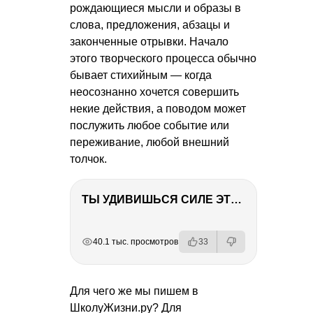
рождающиеся мысли и образы в
слова, предложения, абзацы и
законченные отрывки. Начало
этого творческого процесса обычно
бывает стихийным — когда
неосознанно хочется совершить
некие действия, а поводом может
послужить любое событие или
переживание, любой внешний
толчок.
ТЫ УДИВИШЬСЯ СИЛЕ ЭТО ЧЕЛОВЕКА! Блог о нашей поездке в Вышний Волочек
РЕКЛАМА
РЕКЛАМА
РЕКЛАМА
40.1 тыс. просмотров
33
Для чего же мы пишем в
ШколуЖизни.ру? Для