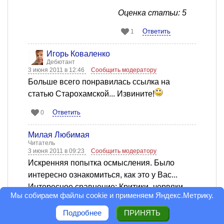
Оценка статьи: 5
Ответить
1
Игорь Коваленко
Дебютант
3 июня 2011 в 12:46
Сообщить модератору
Больше всего понравилась ссылка на
статью Старохамской... Извините!
Ответить
0
Милая Любимая
Читатель
3 июня 2011 в 09:23
Сообщить модератору
Искренняя попытка осмысления. Было
интересно ознакомиться, как это у Вас...
Интересное сравнение: Критики- червяки,
Мы собираем файлы cookie и применяем
Яндекс.Метрику
.
питающиеся яблоками... Пусть питаются,
зачем-то ведь червяки нужны. Из одних -
Подробнее
ПРИНЯТЬ
выведутся бабочки, других - склюют птицы...