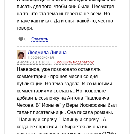
писать для того, чтобы они были. Несмотря
на то, что эта тема интересна не всем. Но
иначе как никак. Да и опыт какой-то, честно
говоря.
Ответить
0
Людмила Ливина
Профессионал
9 июля 2011 в 16:30
Сообщить модератору
Наверное, уже поздновато оставлять
комментарии - прошел месяц со дня
публикации. Но тема задела. И со многими
комментариями согласна. Но позвольте
добавить ссылочку на Антона Павловича
Чехова. В" Ионыче" у Веры Иосифовны был
талант писательницы. Она писала романы.
"Напишу и спрячу. "Напишу и спрячу". А
когда ее спросили, собирается ли она их
печатать, искренне изумилась: а зачем? "Мы