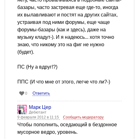
базары, часто застревая еще где-то, иногда
их вылавливают и постят на других сайтах,
устраивая под ними форумы, еще чаще
форумы-базары (как и здесь), даже на
музыку кладут-). И я надеюсь... хотя точно
знаю, что никому это на фиг не нужно
(будет).
ПС (Ну а вдруг!?)
ППС (И что мне от этого, легче что ли?-)
Ответить
0
Марк Цер
Дебютант
9 февраля 2012 в 11:15
Сообщить модератору
Чтобы пополнить, оседающий в бездонное
мусорное ведро, уровень.