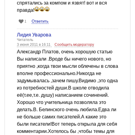
спрятались за компом и язвят! вот и вся
правда!
Ответить
1
Лидия Уварова
Читатель
3 июня 2011 в 16:11
Сообщить модератору
Александр Платов, очень хорошую статью
Вы написали .Вроде бы ничего нового, но
приятно ,когда твои мысли облечены в слова
вполне профессионально.Никогда не
задумывалась ,зачем пишу.Видимо ,это одна
из потребностей души.В школе отводила
её(т.ее,т.е. душу) написанием сочинений.
Хорошо что учительница позволяла это
делать.В. Белинского очень любила.Едва ли
не больше самих писателей.А какие это
были писатели!Вот теперь открыла для себя
комментарии.Хотелось бы ,чтобы темы для