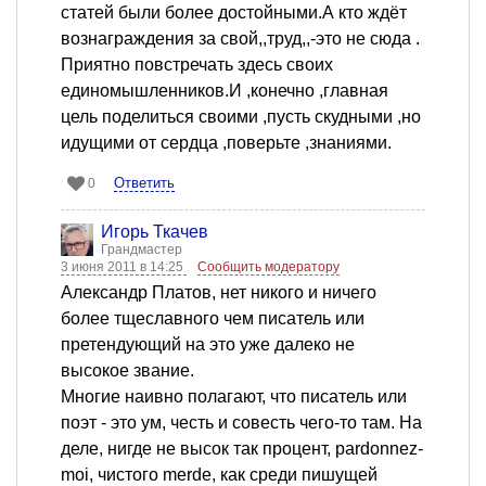
статей были более достойными.А кто ждёт
вознаграждения за свой,,труд,,-это не сюда .
Приятно повстречать здесь своих
единомышленников.И ,конечно ,главная
цель поделиться своими ,пусть скудными ,но
идущими от сердца ,поверьте ,знаниями.
Ответить
0
Игорь Ткачев
Грандмастер
3 июня 2011 в 14:25
Сообщить модератору
Александр Платов, нет никого и ничего
более тщеславного чем писатель или
претендующий на это уже далеко не
высокое звание.
Многие наивно полагают, что писатель или
поэт - это ум, честь и совесть чего-то там. На
деле, нигде не высок так процент, pardonnez-
moi, чистого merde, как среди пишущей