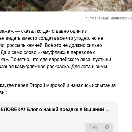
hurricanehank Shutterstock.
ажа», — сказал когда-то давно один из
 видеть вместо солдата всё что угодно, но не
мли, россыпь камней. Всё это не должно сильно
 Да и само слово «камуфляж» в переводе с
ка». Понятно, что для европейского леса, пустыни
разная камуфляжная раскраска. Для лета и зимы
а, где перед Второй мировой и начались испытания
вы:
ТЫ УДИВИШЬСЯ СИЛЕ ЭТО ЧЕЛОВЕКА! Блог о нашей поездке в Вышний Волочек
33