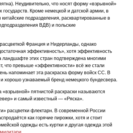
пятна). Неудивительно, что носят форму «взрывной»
 государств. Кроме немецкой и датской армии, в
ы китайские подразделения, расквартированные в
зведподразделения ВДВ) и польские
расцветкой Франция и Нидерланды, однако
достаточная эффективность», хотя эффективность
а ландшафте этих стран подтверждена многими
т, что превыше «эффективности» всё же стали
ень напоминает эта раскраска форму войск СС. В
ё и хорошо узнаваемый бренд немецкого бундесвера.
 «взрывной» пятнистой раскраски называются
«Север» и самый известный — «Ряска».
ти» расцветки флектарн. В современной России
аспродаётся как горячие пирожки, хотя и стоит
мейской одежды есть куртки и другая одежда этой
 милитари
.