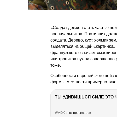
«Солдат должен стать частью пейз
военачальников. Противник должен
солдата. Дерево, куст, холмик зе
выделяться из общей «картинки».
французского означает «маскиров
или тропиков нужна совершенно 
тоже.
Особенности европейского пейзаж
формы, местности примерно тако
РЕКЛАМА
РЕКЛАМА
РЕКЛАМА
РЕКЛАМА
40.0 тыс. просмотров