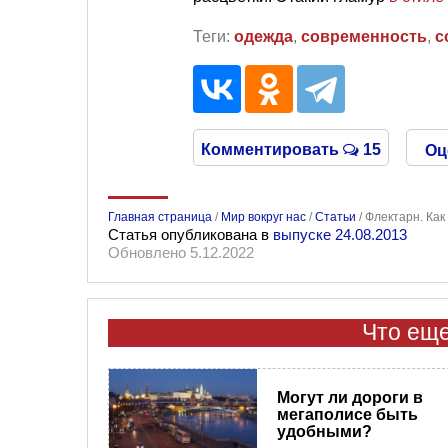
Теги:
одежда
,
современность
,
с
Комментировать
15
Оц
Главная страница
/
Мир вокруг нас
/
Статьи
/
Флектарн. Ка
Статья опубликована в
выпуске 24.08.2013
Обновлено 5.12.2022
Что еще
Могут ли дороги в
мегаполисе быть
удобными?