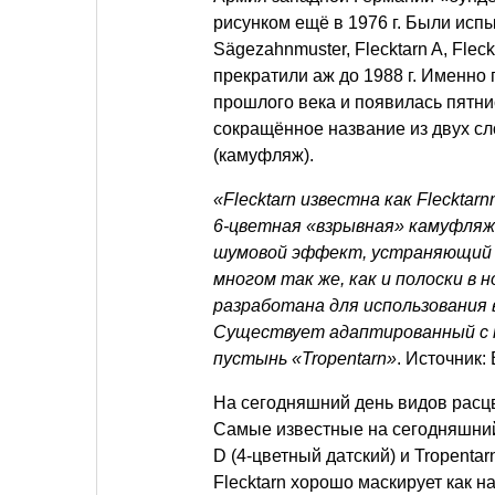
рисунком ещё в 1976 г. Были исп
Sägezahnmuster, Flecktarn A, Flec
прекратили аж до 1988 г. Именно 
прошлого века и появилась пятнис
сокращённое название из двух слов
(камуфляж).
«Flecktarn известна как Flecktarnm
6-цветная «взрывная» камуфляж
шумовой эффект, устраняющий 
многом так же, как и полоски в
разработана для использования 
Существует адаптированный с 
пустынь «Tropentarn»
. Источник:
На сегодняшний день видов расц
Самые известные на сегодняшний д
D (4-цветный датский) и Tropenta
Flecktarn хорошо маскирует как на