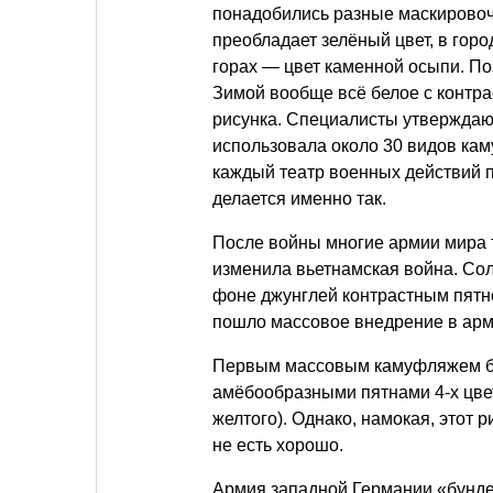
понадобились разные маскировочн
преобладает зелёный цвет, в горо
горах — цвет каменной осыпи. По
Зимой вообще всё белое с контр
рисунка. Специалисты утверждаю
использовала около 30 видов кам
каждый театр военных действий 
делается именно так.
После войны многие армии мира 
изменила вьетнамская война. Со
фоне джунглей контрастным пятно
пошло массовое внедрение в ар
Первым массовым камуфляжем бы
амёбообразными пятнами 4-х цвето
желтого). Однако, намокая, этот 
не есть хорошо.
Армия западной Германии «бунд