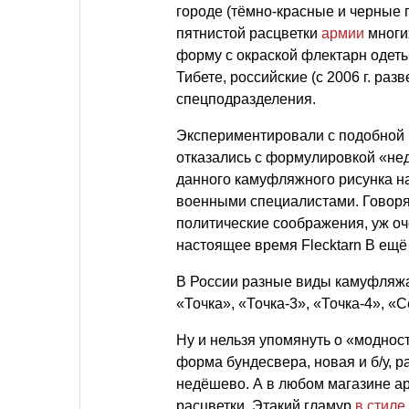
городе (тёмно-красные и черные 
пятнистой расцветки
армии
многих
форму с окраской флектарн одет
Тибете, российские (с 2006 г. ра
спецподразделения.
Экспериментировали с подобной 
отказались с формулировкой «не
данного камуфляжного рисунка н
военными специалистами. Говоря
политические соображения, уж оч
настоящее время Flecktarn B ещ
В России разные виды камуфляжа
«Точка», «Точка-3», «Точка-4», 
Ну и нельзя упомянуть о «моднос
форма бундесвера, новая и б/у, р
недёшево. А в любом магазине ар
расцветки. Этакий гламур
в стиле