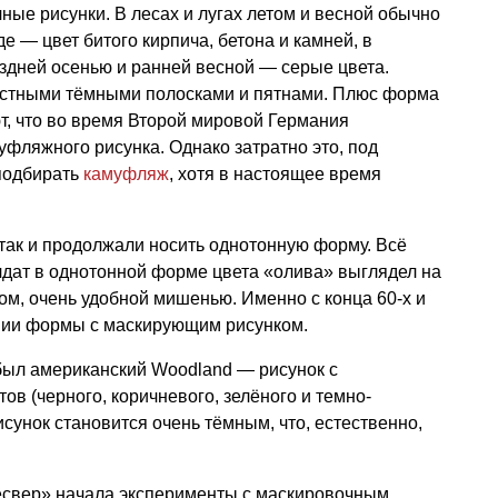
ые рисунки. В лесах и лугах летом и весной обычно
де — цвет битого кирпича, бетона и камней, в
здней осенью и ранней весной — серые цвета.
астными тёмными полосками и пятнами. Плюс форма
т, что во время Второй мировой Германия
уфляжного рисунка. Однако затратно это, под
подбирать
камуфляж
, хотя в настоящее время
так и продолжали носить однотонную форму. Всё
лдат в однотонной форме цвета «олива» выглядел на
м, очень удобной мишенью. Именно с конца 60-х и
мии формы с маскирующим рисунком.
л американский Woodland — рисунок с
в (черного, коричневого, зелёного и темно-
рисунок становится очень тёмным, что, естественно,
есвер» начала эксперименты с маскировочным