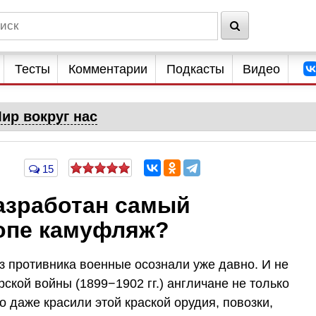
Тесты
Комментарии
Подкасты
Видео
ир вокруг нас
15
разработан самый
опе камуфляж?
з противника военные осознали уже давно. И не
ской войны (1899−1902 гг.) англичане не только
о даже красили этой краской орудия, повозки,