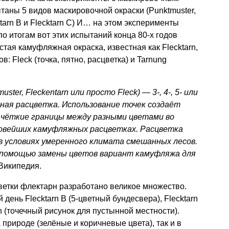
ытаны 5 видов маскировочной окраски (Punktmuster,
ktarn B и Flecktarn C) И… на этом эксперименты
по итогам вот этих испытаний конца 80-х годов
тая камуфляжная окраска, известная как Flecktarn,
: Fleck (точка, пятно, расцветка) и Tarnung
uster, Fleckentarn или просто Fleck) — 3-, 4-, 5- или
ная расцветка. Использование точек создаёт
чёткие границы между разными цветами во
 новейших камуфляжных расцветках. Расцветка
в условиях умеренного климата смешанных лесов.
помощью замены цветов вариант камуфляжа для
 Википедия.
ветки флектарн разработано великое множество.
ень Flecktarn B (5-цветный бундесвера), Flecktarn
rn (точечный рисунок для пустынной местности).
 природе (зелёные и коричневые цвета), так и в