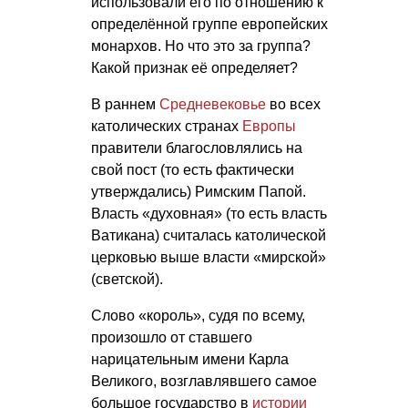
использовали его по отношению к
определённой группе европейских
монархов. Но что это за группа?
Какой признак её определяет?
В раннем
Средневековье
во всех
католических странах
Европы
правители благословлялись на
свой пост (то есть фактически
утверждались) Римским Папой.
Власть «духовная» (то есть власть
Ватикана) считалась католической
церковью выше власти «мирской»
(светской).
Слово «король», судя по всему,
произошло от ставшего
нарицательным имени Карла
Великого, возглавлявшего самое
большое государство в
истории