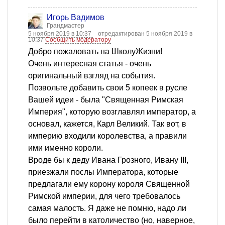
Игорь Вадимов
Грандмастер
5 ноября 2019 в 10:37
отредактирован 5 ноября 2019 в
10:37
Сообщить модератору
Добро пожаловать на ШколуЖизни!
Очень интересная статья - очень
оригинальный взгляд на события.
Позвольте добавить свои 5 копеек в русле
Вашей идеи - была "Священная Римская
Империя", которую возглавлял император, а
основал, кажется, Карл Великий. Так вот, в
империю входили королевства, а правили
ими именно короли.
Вроде бы к деду Ивана Грозного, Ивану III,
приезжали послы Императора, которые
предлагали ему корону короля Священной
Римской империи, для чего требовалось
самая малость. Я даже не помню, надо ли
было перейти в католичество (но, наверное,