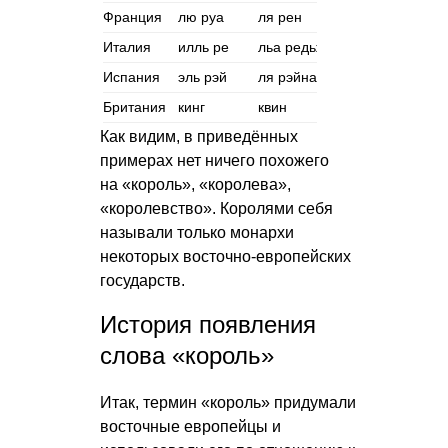
Франция
лю руа
ля рен
лю раюм
Италия
илль ре
льа редьжина
иль реньо
Испания
эль рэй
ля рэйна
эль рэйно
Британия
кинг
квин
кингдом
Как видим, в приведённых
примерах нет ничего похожего
на «король», «королева»,
«королевство». Королями себя
называли только монархи
некоторых восточно-европейских
государств.
История появления
слова «король»
Итак, термин «король» придумали
восточные европейцы и