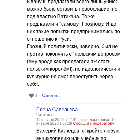
Ивану III предлагали всего лишь унию:
можно было оставить православие, но
под властью Ватикана. То же
предлагали и "самому" Грозному. И до
них такие попытки предпринимались по
отношению к Руси.
Грозный политически, наверно, был не
против покончить с "польским вопросом"
(ему вроде как предлагали аж стать
польским королём!), но идеологически и
культурно не смог переступить через
себя.
Ответить
0
Елена Савельева
Читатель
11 января 2020 в 22:01
отредактирован 12
января 2020 в 07:29
Сообщить модератору
Валерий Кузнецов, откройте любую
энциклопедию или учебник по