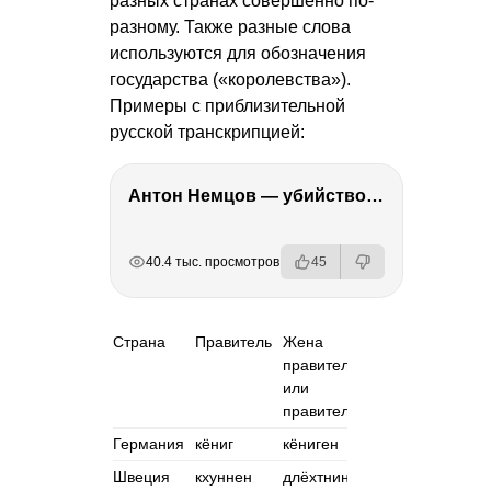
разных странах совершенно по-
разному. Также разные слова
используются для обозначения
государства («королевства»).
Примеры с приблизительной
русской транскрипцией:
Антон Немцов — убийство Бориса Немцова, переезд в Дубай, семья и политика
РЕКЛАМА
РЕКЛАМА
РЕКЛАМА
РЕКЛАМА
40.4 тыс. просмотров
45
Страна
Правитель
Жена
Королевств
правителя
или
правительница
Германия
кёниг
кёниген
кёнигрейх
Швеция
кхуннен
длёхтнинен
кхунналикке