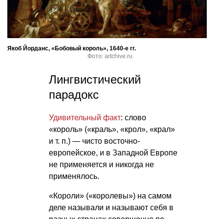
Якоб Йорданс, «Бобовый король», 1640-е гг.
Фото: artchive.ru
Лингвистический
парадокс
Удивительный факт
: слово
«король» («краль», «крол», «крал»
и т. п.
) — чисто восточно-
европейское, и в Западной Европе
не применяется и никогда не
применялось.
«Короли» («королевы») на самом
деле называли и называют себя в