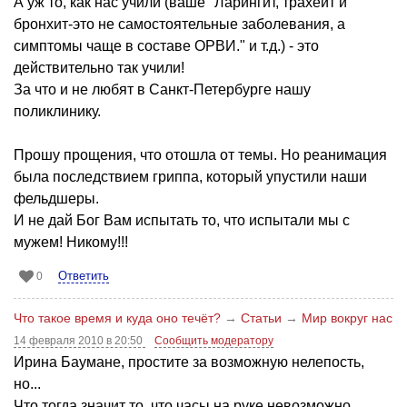
А уж то, как нас учили (ваше "Ларингит, трахеит и
бронхит-это не самостоятельные заболевания, а
симптомы чаще в составе ОРВИ." и т.д.) - это
действительно так учили!
За что и не любят в Санкт-Петербурге нашу
поликлинику.
Прошу прощения, что отошла от темы. Но реанимация
была последствием гриппа, который упустили наши
фельдшеры.
И не дай Бог Вам испытать то, что испытали мы с
мужем! Никому!!!
Ответить
0
Что такое время и куда оно течёт?
→
Статьи
→
Мир вокруг нас
14 февраля 2010 в 20:50
Сообщить модератору
Ирина Баумане, простите за возможную нелепость,
но...
Что тогда значит то, что часы на руке невозможно