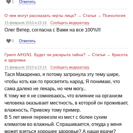
Ответить
1
О чем могут рассказать черты лица?
→
Статьи
→
Психология
15 февраля 2010 в 23:16
Сообщить модератору
Олег Ветер, согласна с Вами на все 100%!!!
Ответить
0
Грипп А/H1N1. Будет ли раскрыта тайна?
→
Статьи
→
Красота
и здоровье
15 февраля 2010 в 23:14
Сообщить модератору
Тася Макаренко, я потому затронула эту тему шире,
чтобы хоть как-то просветить народ. Я понимаю, что
сама далеко не лекарь, но чем могу...
К тому же я не сомневаюсь, что влияние на организм
человека оказывает местность, в которой он проживает,
влажность. Привожу тому пример.
В 5 лет меня перевезли из мест с более сухим
климатом во влажный. Спрашивается, откуда у меня
может взяться хорошее здоровье? А наши врачи?