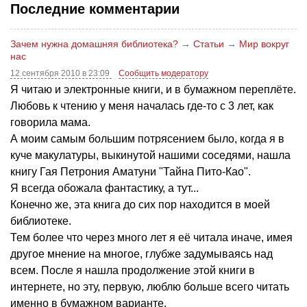
Последние комментарии
Зачем нужна домашняя библиотека?
→
Статьи
→
Мир вокруг
нас
12 сентября 2010 в 23:09
Сообщить модератору
Я читаю и электронные книги, и в бумажном переплёте.
Любовь к чтению у меня началась где-то с 3 лет, как
говорила мама.
А моим самым большим потрясением было, когда я в
куче макулатуры, выкинутой нашими соседями, нашла
книгу Гая Петрония Аматуни "Тайна Пито-Као".
Я всегда обожала фантастику, а тут...
Конечно же, эта книга до сих пор находится в моей
библиотеке.
Тем более что через много лет я её читала иначе, имея
другое мнение на многое, глубже задумываясь над
всем. После я нашла продолжение этой книги в
интернете, но эту, первую, люблю больше всего читать
именно в бумажном варианте.