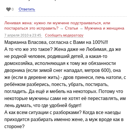
Ответить
0
Ленивая жена: нужно ли мужчине подстраиваться, или
постараться это исправить?
→
Статьи
→
Мужчина и женщина
7 апреля 2010 в 23:45
Сообщить модератору
Марианна Власова, согласна с Вами на 100%!!!
А то что же это такое? Жена даже не Любимая, да же
не родной человек, родивший детей, а какая-то
домохозяйка, исполняющая к тому же обязанности
дворника (если зимой снег нападал, метров 600), она
же (если в деревне жить) - дров принеси, печь натопи, с
ребёнком разберись, поесть, убрать, постирать,
погладить. Да ещё и мебель на некоторых. Потому что
некоторые мужчины сами не хотят её переставлять, им
лень думать, что где удобней будет!
А как всем ситуации с разборками? Когда все наезды
приходится разбирать именно жене, а муж вроде как в
стороне?