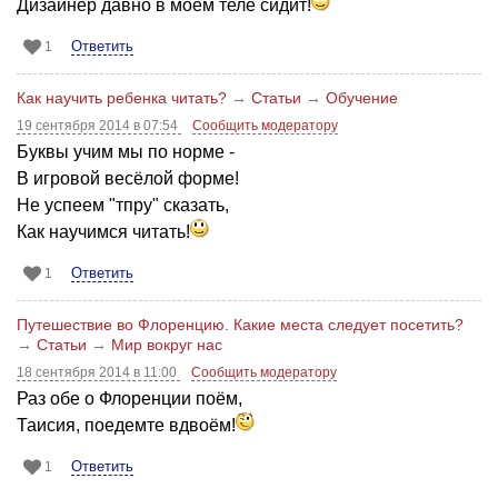
Дизайнер давно в моём теле сидит!
Ответить
1
Как научить ребенка читать?
→
Статьи
→
Обучение
19 сентября 2014 в 07:54
Сообщить модератору
Буквы учим мы по норме -
В игровой весёлой форме!
Не успеем "тпру" сказать,
Как научимся читать!
Ответить
1
Путешествие во Флоренцию. Какие места следует посетить?
→
Статьи
→
Мир вокруг нас
18 сентября 2014 в 11:00
Сообщить модератору
Раз обе о Флоренции поём,
Таисия, поедемте вдвоём!
Ответить
1