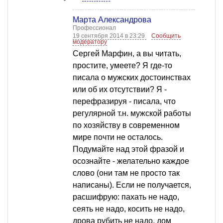
Марта Александрова
Профессионал
19 сентября 2014 в 23:29
Сообщить
модератору
Сергей Марфин, а вы читать,
простите, умеете? Я где-то
писала о мужских достоинствах
или об их отсутствии? Я -
перефразируя - писала, что
регулярной т.н. мужской работы
по хозяйству в современном
мире почти не осталось.
Подумайте над этой фразой и
осознайте - желательно каждое
слово (они там не просто так
написаны). Если не получается,
расшифрую: пахать не надо,
сеять не надо, косить не надо,
дрова рубить не надо, дом