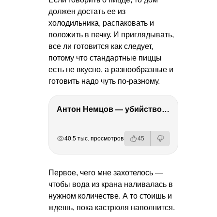
должен достать ее из
холодильника, распаковать и
положить в печку. И приглядывать,
все ли готовится как следует,
потому что стандартные пиццы
есть не вкусно, а разнообразные и
готовить надо чуть по-разному.
Антон Немцов — убийство Бориса Немцова, переезд в Дубай, семья и политика
РЕКЛАМА
РЕКЛАМА
РЕКЛАМА
РЕКЛАМА
40.5 тыс. просмотров
45
Первое, чего мне захотелось —
чтобы вода из крана наливалась в
нужном количестве. А то стоишь и
ждешь, пока кастрюля наполнится.