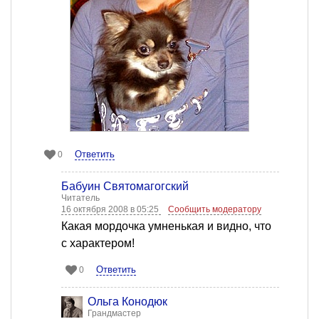
Ответить
0
Бабуин Святомагогский
Читатель
16 октября 2008 в 05:25
Сообщить модератору
Какая мордочка умненькая и видно, что
с характером!
Ответить
0
Ольга Конодюк
Грандмастер