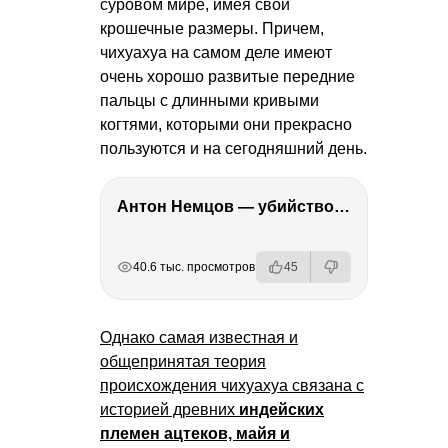
суровом мире, имея свои
крошечные размеры. Причем,
чихуахуа на самом деле имеют
очень хорошо развитые передние
пальцы с длинными кривыми
когтями, которыми они прекрасно
пользуются и на сегодняшний день.
Антон Немцов — убийство Бориса Немцова, переезд в Дубай, семья и политика
РЕКЛАМА
РЕКЛАМА
РЕКЛАМА
РЕКЛАМА
40.6 тыс. просмотров
45
Однако самая известная и
общепринятая теория
происхождения чихуахуа связана с
историей древних
индейских
племен ацтеков, майя и