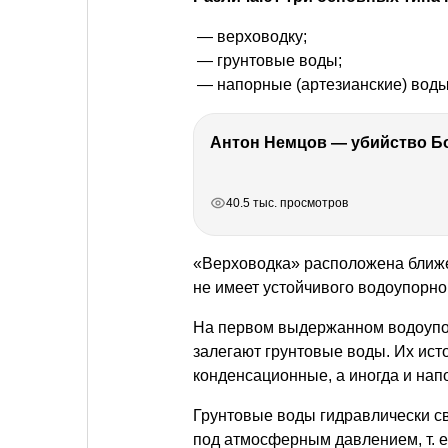
— верховодку;
— грунтовые воды;
— напорные (артезианские) воды
РЕКЛАМА
РЕКЛАМА
РЕКЛАМА
РЕКЛАМА
40.5 тыс. просмотров
«Верховодка» расположена ближе 
не имеет устойчивого водоупорно
На первом выдержанном водоупор
залегают грунтовые воды. Их ис
конденсационные, а иногда и нап
Грунтовые воды гидравлически с
под атмосферным давлением, т. 