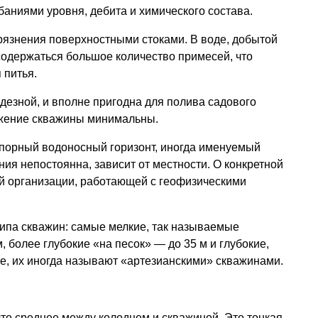
аниями уровня, дебита и химического состава.
рязнения поверхностными стоками. В воде, добытой
 содержаться большое количество примесей, что
 питья.
одезной, и вполне пригодна для полива садового
ружение скважины минимальны.
порный водоносный горизонт, иногда именуемый
ния непостоянна, зависит от местности. О конкретной
ой организации, работающей с геофизическими
ипа скважин: самые мелкие, так называемые
 более глубокие «на песок» — до 35 м и глубокие,
ее, их иногда называют «артезианскими» скважинами.
то среднее между колодцем и скважиной. Это тонкая