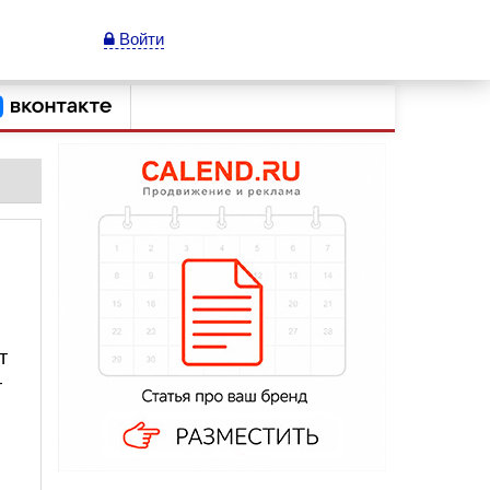
Войти
т
т