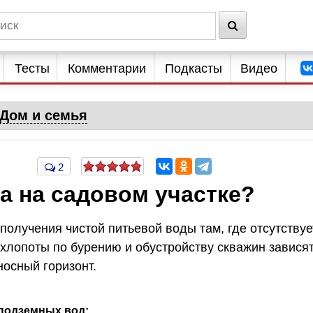
Тесты
Комментарии
Подкасты
Видео
Дом и семья
2
а на садовом участке?
олучения чистой питьевой воды там, где отсутствуе
хлопоты по бурению и обустройству скважин завися
носный горизонт.
подземных вод: