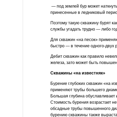
— под землей бур может наткнут
принесенные в ледниковый перио
Поэтому такую скважину бурят ка
службы угадать трудно — либо год
Для скважин «на песок» применя
быстро — в течение одного-двух 
Дебит скважин как правило невели
железа, зато может быть повыше
Скважины «на известняк»
Бурение глубоких скважин «на из
применяют трубы большего диаме
Большая глубина обуславливает 
Стоимость бурения возрастает не 
обсадные трубы повышенного диа
бурению скважины также вырастае